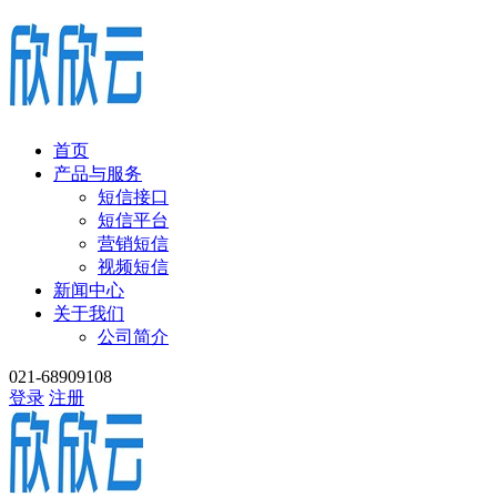
首页
产品与服务
短信接口
短信平台
营销短信
视频短信
新闻中心
关于我们
公司简介
021-68909108
登录
注册