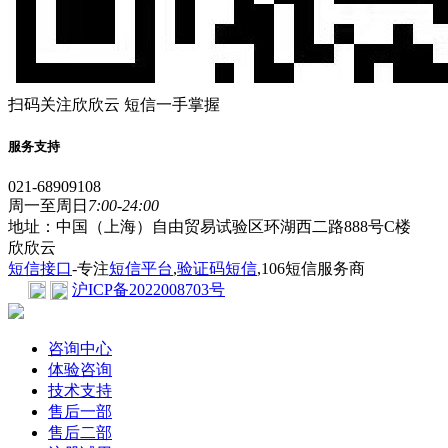
扫码关注欣欣云 短信一手掌握
服务支持
021-68909108
周一至周日
7:00-24:00
地址：中国（上海）自由贸易试验区环湖西二路888号C楼
欣欣云
短信接口
-专注
短信平台
,
验证码短信
,106短信服务商
沪ICP备2022008703号
咨询中心
体验咨询
技术支持
售后一部
售后二部