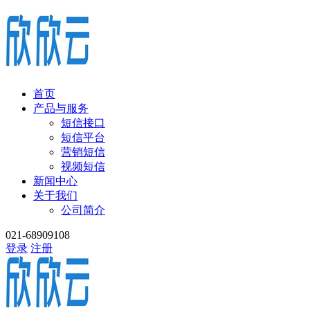
首页
产品与服务
短信接口
短信平台
营销短信
视频短信
新闻中心
关于我们
公司简介
021-68909108
登录
注册