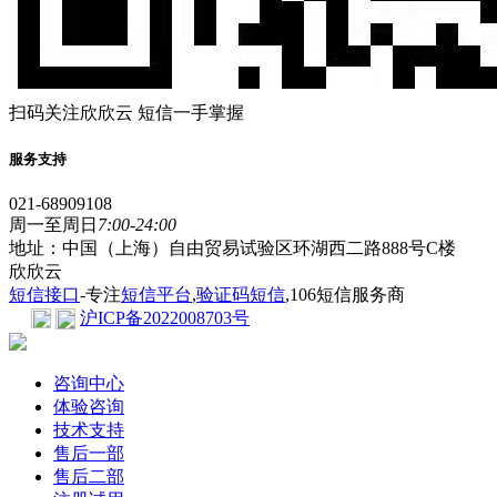
扫码关注欣欣云 短信一手掌握
服务支持
021-68909108
周一至周日
7:00-24:00
地址：中国（上海）自由贸易试验区环湖西二路888号C楼
欣欣云
短信接口
-专注
短信平台
,
验证码短信
,106短信服务商
沪ICP备2022008703号
咨询中心
体验咨询
技术支持
售后一部
售后二部