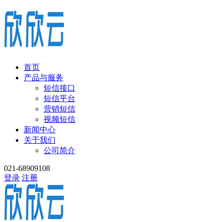
首页
产品与服务
短信接口
短信平台
营销短信
视频短信
新闻中心
关于我们
公司简介
021-68909108
登录
注册