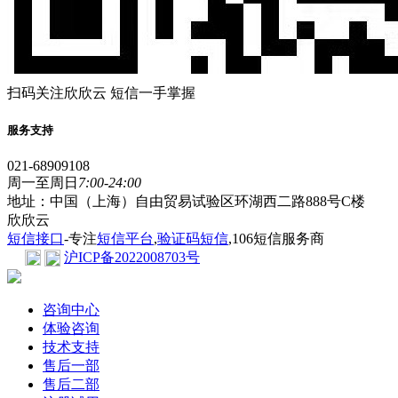
扫码关注欣欣云 短信一手掌握
服务支持
021-68909108
周一至周日
7:00-24:00
地址：中国（上海）自由贸易试验区环湖西二路888号C楼
欣欣云
短信接口
-专注
短信平台
,
验证码短信
,106短信服务商
沪ICP备2022008703号
咨询中心
体验咨询
技术支持
售后一部
售后二部