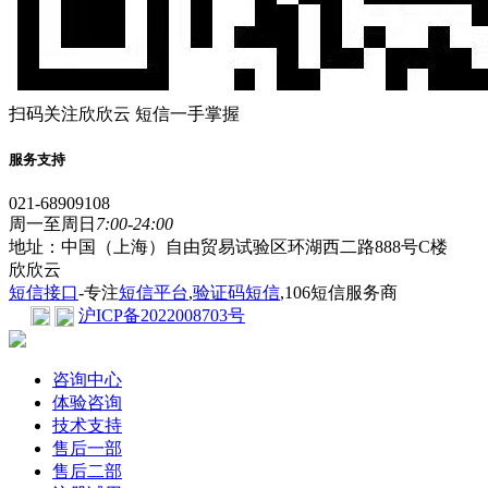
扫码关注欣欣云 短信一手掌握
服务支持
021-68909108
周一至周日
7:00-24:00
地址：中国（上海）自由贸易试验区环湖西二路888号C楼
欣欣云
短信接口
-专注
短信平台
,
验证码短信
,106短信服务商
沪ICP备2022008703号
咨询中心
体验咨询
技术支持
售后一部
售后二部