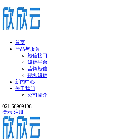
首页
产品与服务
短信接口
短信平台
营销短信
视频短信
新闻中心
关于我们
公司简介
021-68909108
登录
注册