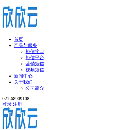
首页
产品与服务
短信接口
短信平台
营销短信
视频短信
新闻中心
关于我们
公司简介
021-68909108
登录
注册