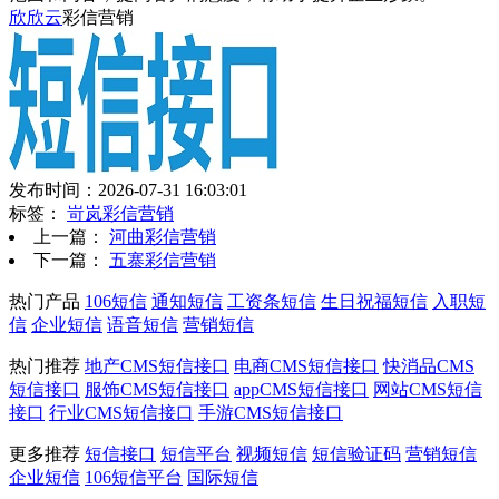
欣欣云
彩信营销
发布时间：2026-07-31 16:03:01
标签：
岢岚彩信营销
上一篇：
河曲彩信营销
下一篇：
五寨彩信营销
热门产品
106短信
通知短信
工资条短信
生日祝福短信
入职短
信
企业短信
语音短信
营销短信
热门推荐
地产CMS短信接口
电商CMS短信接口
快消品CMS
短信接口
服饰CMS短信接口
appCMS短信接口
网站CMS短信
接口
行业CMS短信接口
手游CMS短信接口
更多推荐
短信接口
短信平台
视频短信
短信验证码
营销短信
企业短信
106短信平台
国际短信