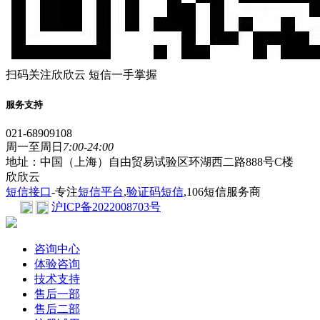
扫码关注欣欣云 短信一手掌握
服务支持
021-68909108
周一至周日
7:00-24:00
地址：中国（上海）自由贸易试验区环湖西二路888号C楼
欣欣云
短信接口
-专注
短信平台
,
验证码短信
,106短信服务商
沪ICP备2022008703号
咨询中心
体验咨询
技术支持
售后一部
售后二部