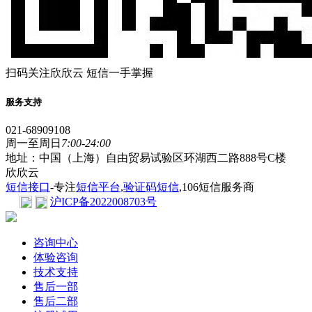
扫码关注欣欣云 短信一手掌握
服务支持
021-68909108
周一至周日
7:00-24:00
地址：中国（上海）自由贸易试验区环湖西二路888号C楼
欣欣云
短信接口
-专注
短信平台
,
验证码短信
,106短信服务商
沪ICP备2022008703号
咨询中心
体验咨询
技术支持
售后一部
售后二部