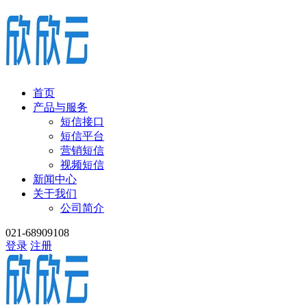
首页
产品与服务
短信接口
短信平台
营销短信
视频短信
新闻中心
关于我们
公司简介
021-68909108
登录
注册