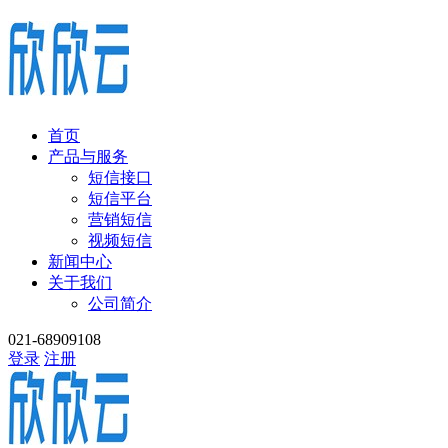
首页
产品与服务
短信接口
短信平台
营销短信
视频短信
新闻中心
关于我们
公司简介
021-68909108
登录
注册