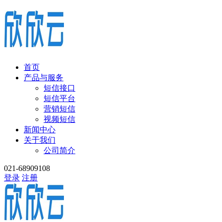
首页
产品与服务
短信接口
短信平台
营销短信
视频短信
新闻中心
关于我们
公司简介
021-68909108
登录
注册