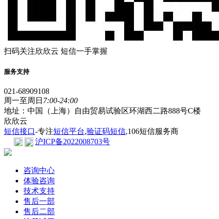
扫码关注欣欣云 短信一手掌握
服务支持
021-68909108
周一至周日
7:00-24:00
地址：中国（上海）自由贸易试验区环湖西二路888号C楼
欣欣云
短信接口
-专注
短信平台
,
验证码短信
,106短信服务商
沪ICP备2022008703号
咨询中心
体验咨询
技术支持
售后一部
售后二部