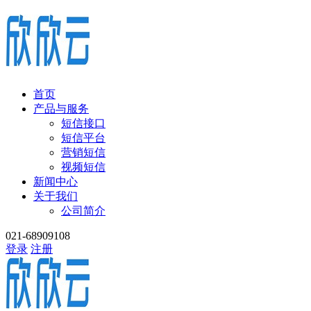
首页
产品与服务
短信接口
短信平台
营销短信
视频短信
新闻中心
关于我们
公司简介
021-68909108
登录
注册