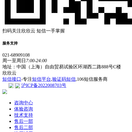
扫码关注欣欣云 短信一手掌握
服务支持
021-68909108
周一至周日
7:00-24:00
地址：中国（上海）自由贸易试验区环湖西二路888号C楼
欣欣云
短信接口
-专注
短信平台
,
验证码短信
,106短信服务商
沪ICP备2022008703号
咨询中心
体验咨询
技术支持
售后一部
售后二部