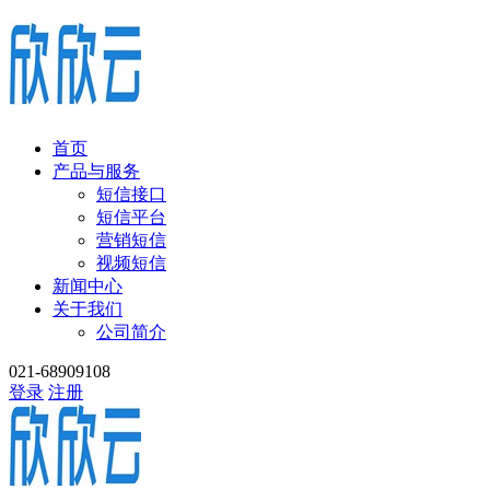
首页
产品与服务
短信接口
短信平台
营销短信
视频短信
新闻中心
关于我们
公司简介
021-68909108
登录
注册