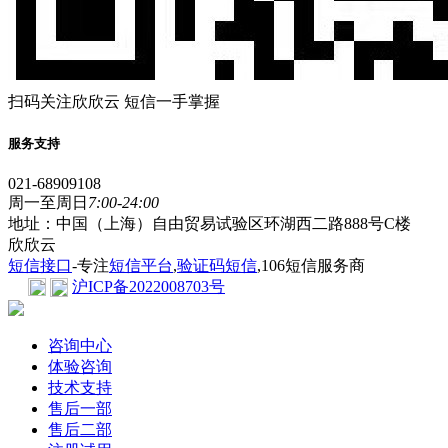
扫码关注欣欣云 短信一手掌握
服务支持
021-68909108
周一至周日
7:00-24:00
地址：中国（上海）自由贸易试验区环湖西二路888号C楼
欣欣云
短信接口
-专注
短信平台
,
验证码短信
,106短信服务商
沪ICP备2022008703号
咨询中心
体验咨询
技术支持
售后一部
售后二部