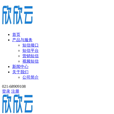
首页
产品与服务
短信接口
短信平台
营销短信
视频短信
新闻中心
关于我们
公司简介
021-68909108
登录
注册