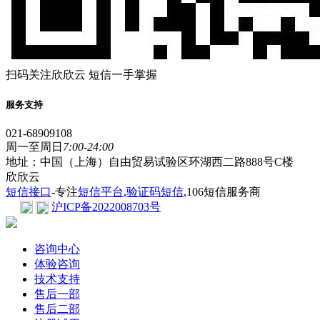
扫码关注欣欣云 短信一手掌握
服务支持
021-68909108
周一至周日
7:00-24:00
地址：中国（上海）自由贸易试验区环湖西二路888号C楼
欣欣云
短信接口
-专注
短信平台
,
验证码短信
,106短信服务商
沪ICP备2022008703号
咨询中心
体验咨询
技术支持
售后一部
售后二部