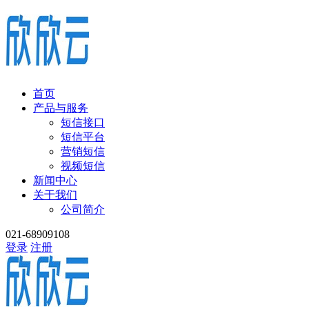
首页
产品与服务
短信接口
短信平台
营销短信
视频短信
新闻中心
关于我们
公司简介
021-68909108
登录
注册