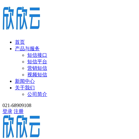
首页
产品与服务
短信接口
短信平台
营销短信
视频短信
新闻中心
关于我们
公司简介
021-68909108
登录
注册