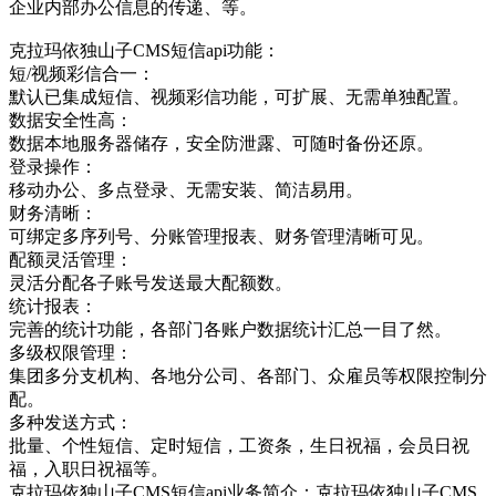
企业内部办公信息的传递、等。
克拉玛依独山子CMS短信api功能：
短/视频彩信合一：
默认已集成短信、视频彩信功能，可扩展、无需单独配置。
数据安全性高：
数据本地服务器储存，安全防泄露、可随时备份还原。
登录操作：
移动办公、多点登录、无需安装、简洁易用。
财务清晰：
可绑定多序列号、分账管理报表、财务管理清晰可见。
配额灵活管理：
灵活分配各子账号发送最大配额数。
统计报表：
完善的统计功能，各部门各账户数据统计汇总一目了然。
多级权限管理：
集团多分支机构、各地分公司、各部门、众雇员等权限控制分
配。
多种发送方式：
批量、个性短信、定时短信，工资条，生日祝福，会员日祝
福，入职日祝福等。
克拉玛依独山子CMS短信api业务简介：克拉玛依独山子CMS