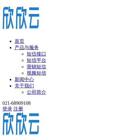
首页
产品与服务
短信接口
短信平台
营销短信
视频短信
新闻中心
关于我们
公司简介
021-68909108
登录
注册