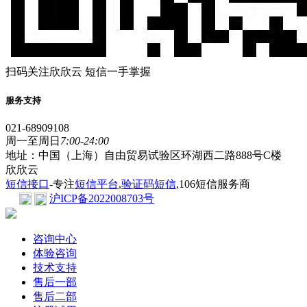
扫码关注欣欣云 短信一手掌握
服务支持
021-68909108
周一至周日
7:00-24:00
地址：中国（上海）自由贸易试验区环湖西二路888号C楼
欣欣云
短信接口
-专注
短信平台
,
验证码短信
,106短信服务商
沪ICP备2022008703号
咨询中心
体验咨询
技术支持
售后一部
售后二部