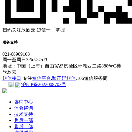
扫码关注欣欣云 短信一手掌握
服务支持
021-68909108
周一至周日
7:00-24:00
地址：中国（上海）自由贸易试验区环湖西二路888号C楼
欣欣云
短信接口
-专注
短信平台
,
验证码短信
,106短信服务商
沪ICP备2022008703号
咨询中心
体验咨询
技术支持
售后一部
售后二部