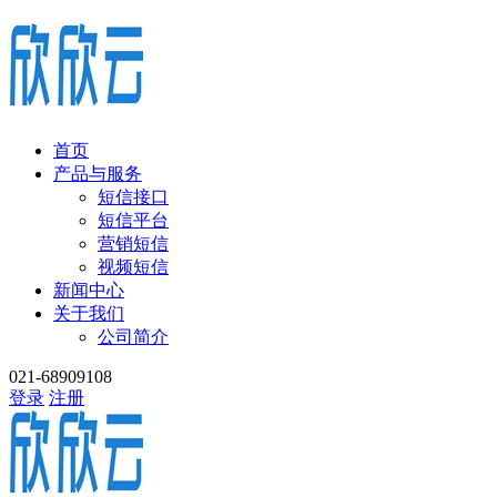
首页
产品与服务
短信接口
短信平台
营销短信
视频短信
新闻中心
关于我们
公司简介
021-68909108
登录
注册