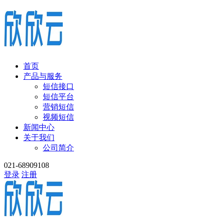
首页
产品与服务
短信接口
短信平台
营销短信
视频短信
新闻中心
关于我们
公司简介
021-68909108
登录
注册