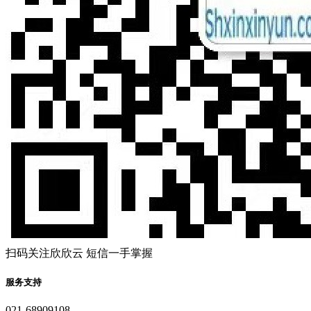
扫码关注欣欣云 短信一手掌握
服务支持
021-68909108