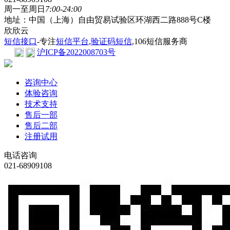
周一至周日
7:00-24:00
地址：中国（上海）自由贸易试验区环湖西二路888号C楼
欣欣云
短信接口
-专注
短信平台
,
验证码短信
,106短信服务商
沪ICP备2022008703号
咨询中心
体验咨询
技术支持
售后一部
售后二部
注册试用
电话咨询
021-68909108