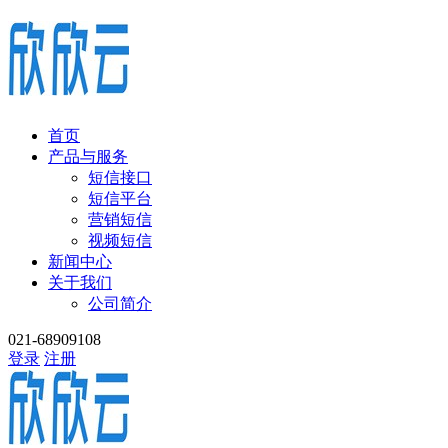
首页
产品与服务
短信接口
短信平台
营销短信
视频短信
新闻中心
关于我们
公司简介
021-68909108
登录
注册