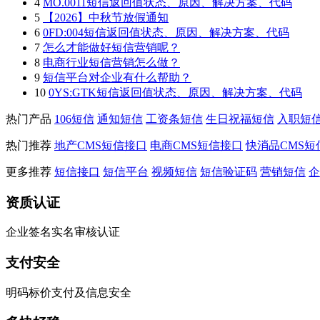
4
MO.0011短信返回值状态、原因、解决方案、代码
5
【2026】中秋节放假通知
6
0FD:004短信返回值状态、原因、解决方案、代码
7
怎么才能做好短信营销呢？
8
电商行业短信营销怎么做？
9
短信平台对企业有什么帮助？
10
0YS:GTK短信返回值状态、原因、解决方案、代码
热门产品
106短信
通知短信
工资条短信
生日祝福短信
入职短
热门推荐
地产CMS短信接口
电商CMS短信接口
快消品CMS短
更多推荐
短信接口
短信平台
视频短信
短信验证码
营销短信
企
资质认证
企业签名实名审核认证
支付安全
明码标价支付及信息安全