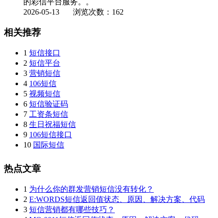
的彩信平台服务。。
2026-05-13
浏览次数：162
相关推荐
1
短信接口
2
短信平台
3
营销短信
4
106短信
5
视频短信
6
短信验证码
7
工资条短信
8
生日祝福短信
9
106短信接口
10
国际短信
热点文章
1
为什么你的群发营销短信没有转化？
2
E:WORDS短信返回值状态、原因、解决方案、代码
3
短信营销都有哪些技巧？