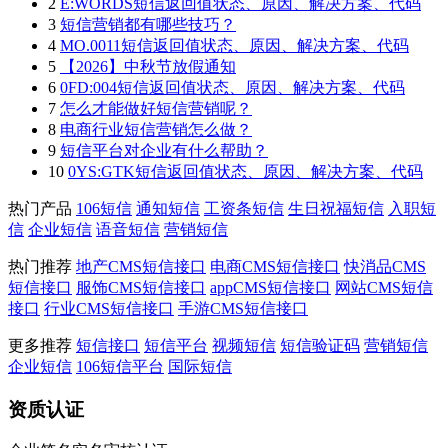
2
E:WORDS短信返回值状态、原因、解决方案、代码
3
短信营销都有哪些技巧？
4
MO.0011短信返回值状态、原因、解决方案、代码
5
【2026】中秋节放假通知
6
0FD:004短信返回值状态、原因、解决方案、代码
7
怎么才能做好短信营销呢？
8
电商行业短信营销怎么做？
9
短信平台对企业有什么帮助？
10
0YS:GTK短信返回值状态、原因、解决方案、代码
热门产品
106短信
通知短信
工资条短信
生日祝福短信
入职短
信
企业短信
语音短信
营销短信
热门推荐
地产CMS短信接口
电商CMS短信接口
快消品CMS
短信接口
服饰CMS短信接口
appCMS短信接口
网站CMS短信
接口
行业CMS短信接口
手游CMS短信接口
更多推荐
短信接口
短信平台
视频短信
短信验证码
营销短信
企业短信
106短信平台
国际短信
资质认证