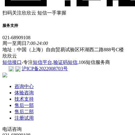
扫码关注欣欣云 短信一手掌握
服务支持
021-68909108
周一至周日
7:00-24:00
地址：中国（上海）自由贸易试验区环湖西二路888号C楼
欣欣云
短信接口
-专注
短信平台
,
验证码短信
,106短信服务商
沪ICP备2022008703号
咨询中心
体验咨询
技术支持
售后一部
售后二部
注册试用
电话咨询