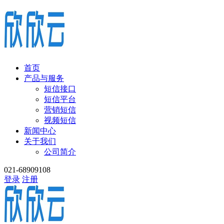
首页
产品与服务
短信接口
短信平台
营销短信
视频短信
新闻中心
关于我们
公司简介
021-68909108
登录
注册