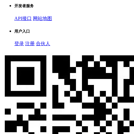
开发者服务
API接口
网站地图
用户入口
登录
注册
合伙人