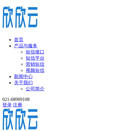
首页
产品与服务
短信接口
短信平台
营销短信
视频短信
新闻中心
关于我们
公司简介
021-68909108
登录
注册