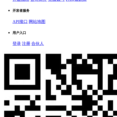
开发者服务
API接口
网站地图
用户入口
登录
注册
合伙人