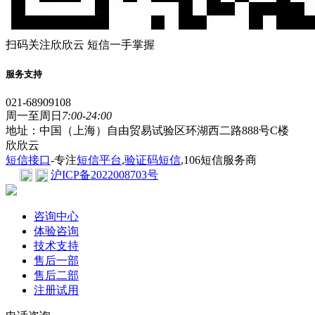
扫码关注欣欣云 短信一手掌握
服务支持
021-68909108
周一至周日
7:00-24:00
地址：中国（上海）自由贸易试验区环湖西二路888号C楼
欣欣云
短信接口
-专注
短信平台
,
验证码短信
,106短信服务商
沪ICP备2022008703号
咨询中心
体验咨询
技术支持
售后一部
售后二部
注册试用