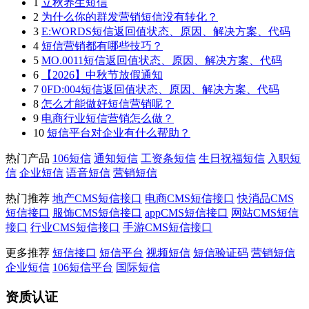
1
立秋养生短信
2
为什么你的群发营销短信没有转化？
3
E:WORDS短信返回值状态、原因、解决方案、代码
4
短信营销都有哪些技巧？
5
MO.0011短信返回值状态、原因、解决方案、代码
6
【2026】中秋节放假通知
7
0FD:004短信返回值状态、原因、解决方案、代码
8
怎么才能做好短信营销呢？
9
电商行业短信营销怎么做？
10
短信平台对企业有什么帮助？
热门产品
106短信
通知短信
工资条短信
生日祝福短信
入职短
信
企业短信
语音短信
营销短信
热门推荐
地产CMS短信接口
电商CMS短信接口
快消品CMS
短信接口
服饰CMS短信接口
appCMS短信接口
网站CMS短信
接口
行业CMS短信接口
手游CMS短信接口
更多推荐
短信接口
短信平台
视频短信
短信验证码
营销短信
企业短信
106短信平台
国际短信
资质认证