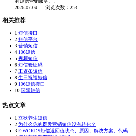
的短信营销服务。。
2026-07-04
浏览次数：253
相关推荐
1
短信接口
2
短信平台
3
营销短信
4
106短信
5
视频短信
6
短信验证码
7
工资条短信
8
生日祝福短信
9
106短信接口
10
国际短信
热点文章
1
立秋养生短信
2
为什么你的群发营销短信没有转化？
3
E:WORDS短信返回值状态、原因、解决方案、代码