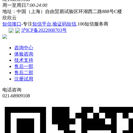
周一至周日
7:00-24:00
地址：中国（上海）自由贸易试验区环湖西二路888号C楼
欣欣云
短信接口
-专注
短信平台
,
验证码短信
,106短信服务商
沪ICP备2022008703号
咨询中心
体验咨询
技术支持
售后一部
售后二部
注册试用
电话咨询
021-68909108