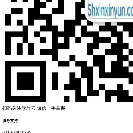
扫码关注欣欣云 短信一手掌握
服务支持
021-68909108