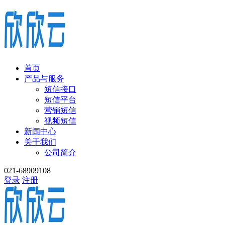
首页
产品与服务
短信接口
短信平台
营销短信
视频短信
新闻中心
关于我们
公司简介
021-68909108
登录
注册