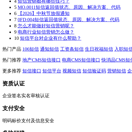
4
短信营销都有哪些技巧？
5
MO.0011短信返回值状态、原因、解决方案、代码
6
【2026】中秋节放假通知
7
0FD:004短信返回值状态、原因、解决方案、代码
8
怎么才能做好短信营销呢？
9
电商行业短信营销怎么做？
10
短信平台对企业有什么帮助？
热门产品
106短信
通知短信
工资条短信
生日祝福短信
入职短
热门推荐
地产CMS短信接口
电商CMS短信接口
快消品CMS短
更多推荐
短信接口
短信平台
视频短信
短信验证码
营销短信
企
资质认证
企业签名实名审核认证
支付安全
明码标价支付及信息安全