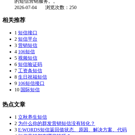
的短信营销服务。。
2026-07-04
浏览次数：250
相关推荐
1
短信接口
2
短信平台
3
营销短信
4
106短信
5
视频短信
6
短信验证码
7
工资条短信
8
生日祝福短信
9
106短信接口
10
国际短信
热点文章
1
立秋养生短信
2
为什么你的群发营销短信没有转化？
3
E:WORDS短信返回值状态、原因、解决方案、代码