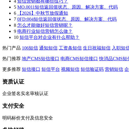
4
短信营销都有哪些技巧？
5
MO.0011短信返回值状态、原因、解决方案、代码
6
【2026】中秋节放假通知
7
0FD:004短信返回值状态、原因、解决方案、代码
8
怎么才能做好短信营销呢？
9
电商行业短信营销怎么做？
10
短信平台对企业有什么帮助？
热门产品
106短信
通知短信
工资条短信
生日祝福短信
入职短
热门推荐
地产CMS短信接口
电商CMS短信接口
快消品CMS短
更多推荐
短信接口
短信平台
视频短信
短信验证码
营销短信
企
资质认证
企业签名实名审核认证
支付安全
明码标价支付及信息安全