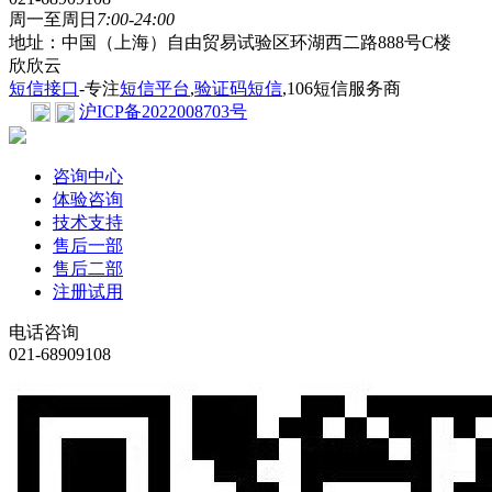
周一至周日
7:00-24:00
地址：中国（上海）自由贸易试验区环湖西二路888号C楼
欣欣云
短信接口
-专注
短信平台
,
验证码短信
,106短信服务商
沪ICP备2022008703号
咨询中心
体验咨询
技术支持
售后一部
售后二部
注册试用
电话咨询
021-68909108