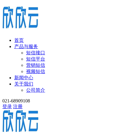
首页
产品与服务
短信接口
短信平台
营销短信
视频短信
新闻中心
关于我们
公司简介
021-68909108
登录
注册