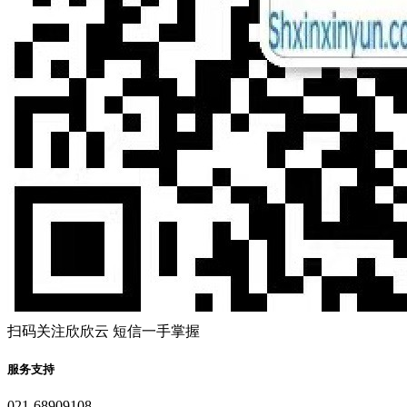
扫码关注欣欣云 短信一手掌握
服务支持
021-68909108