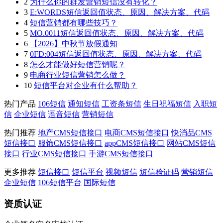
2
为什么你的群发营销短信没有转化？
3
E:WORDS短信返回值状态、原因、解决方案、代码
4
短信营销都有哪些技巧？
5
MO.0011短信返回值状态、原因、解决方案、代码
6
【2026】中秋节放假通知
7
0FD:004短信返回值状态、原因、解决方案、代码
8
怎么才能做好短信营销呢？
9
电商行业短信营销怎么做？
10
短信平台对企业有什么帮助？
热门产品
106短信
通知短信
工资条短信
生日祝福短信
入职短
信
企业短信
语音短信
营销短信
热门推荐
地产CMS短信接口
电商CMS短信接口
快消品CMS
短信接口
服饰CMS短信接口
appCMS短信接口
网站CMS短信
接口
行业CMS短信接口
手游CMS短信接口
更多推荐
短信接口
短信平台
视频短信
短信验证码
营销短信
企业短信
106短信平台
国际短信
资质认证