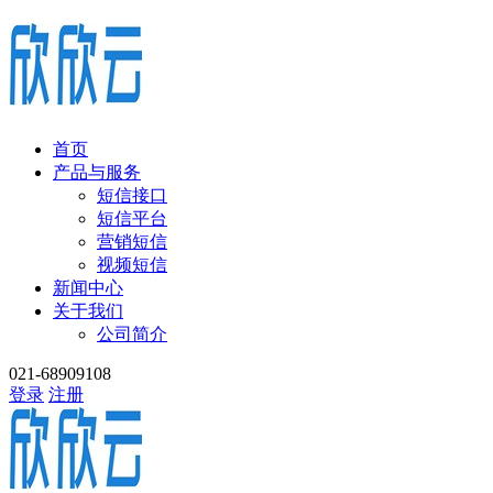
首页
产品与服务
短信接口
短信平台
营销短信
视频短信
新闻中心
关于我们
公司简介
021-68909108
登录
注册