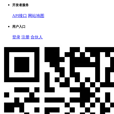
开发者服务
API接口
网站地图
用户入口
登录
注册
合伙人