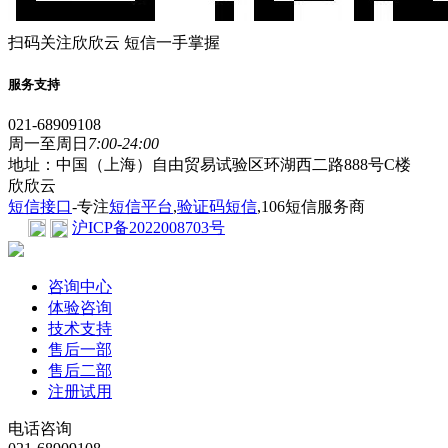
扫码关注欣欣云 短信一手掌握
服务支持
021-68909108
周一至周日
7:00-24:00
地址：中国（上海）自由贸易试验区环湖西二路888号C楼
欣欣云
短信接口
-专注
短信平台
,
验证码短信
,106短信服务商
沪ICP备2022008703号
咨询中心
体验咨询
技术支持
售后一部
售后二部
注册试用
电话咨询