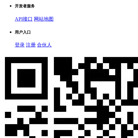
开发者服务
API接口
网站地图
用户入口
登录
注册
合伙人