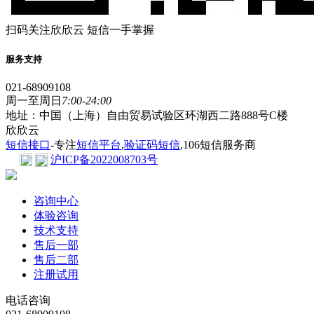
扫码关注欣欣云 短信一手掌握
服务支持
021-68909108
周一至周日
7:00-24:00
地址：中国（上海）自由贸易试验区环湖西二路888号C楼
欣欣云
短信接口
-专注
短信平台
,
验证码短信
,106短信服务商
沪ICP备2022008703号
咨询中心
体验咨询
技术支持
售后一部
售后二部
注册试用
电话咨询