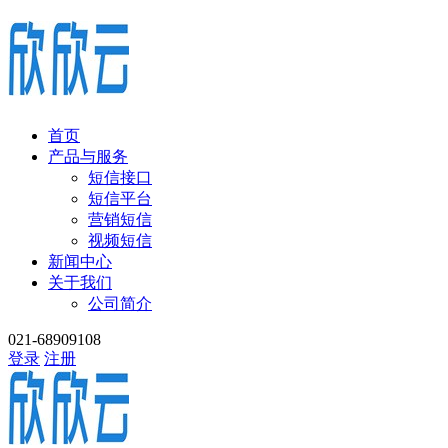
首页
产品与服务
短信接口
短信平台
营销短信
视频短信
新闻中心
关于我们
公司简介
021-68909108
登录
注册