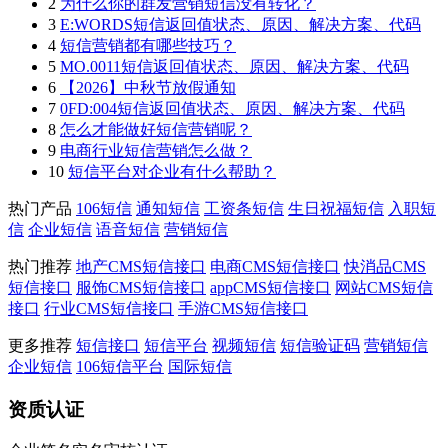
2
为什么你的群发营销短信没有转化？
3
E:WORDS短信返回值状态、原因、解决方案、代码
4
短信营销都有哪些技巧？
5
MO.0011短信返回值状态、原因、解决方案、代码
6
【2026】中秋节放假通知
7
0FD:004短信返回值状态、原因、解决方案、代码
8
怎么才能做好短信营销呢？
9
电商行业短信营销怎么做？
10
短信平台对企业有什么帮助？
热门产品
106短信
通知短信
工资条短信
生日祝福短信
入职短
信
企业短信
语音短信
营销短信
热门推荐
地产CMS短信接口
电商CMS短信接口
快消品CMS
短信接口
服饰CMS短信接口
appCMS短信接口
网站CMS短信
接口
行业CMS短信接口
手游CMS短信接口
更多推荐
短信接口
短信平台
视频短信
短信验证码
营销短信
企业短信
106短信平台
国际短信
资质认证