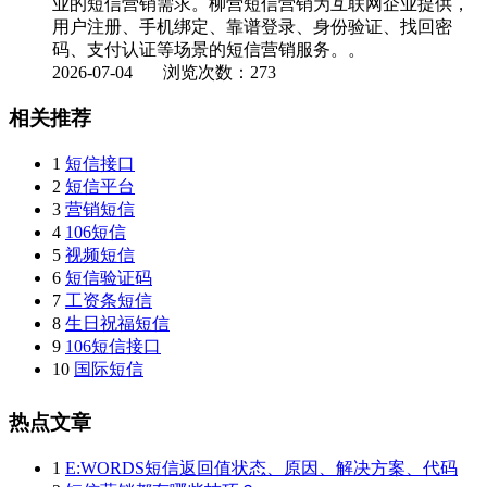
业的短信营销需求。柳营短信营销为互联网企业提供，
用户注册、手机绑定、靠谱登录、身份验证、找回密
码、支付认证等场景的短信营销服务。。
2026-07-04
浏览次数：273
相关推荐
1
短信接口
2
短信平台
3
营销短信
4
106短信
5
视频短信
6
短信验证码
7
工资条短信
8
生日祝福短信
9
106短信接口
10
国际短信
热点文章
1
E:WORDS短信返回值状态、原因、解决方案、代码