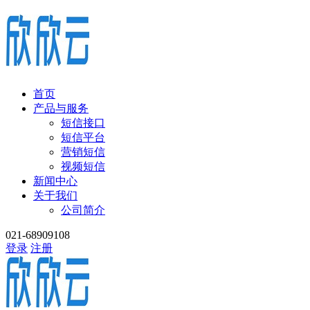
首页
产品与服务
短信接口
短信平台
营销短信
视频短信
新闻中心
关于我们
公司简介
021-68909108
登录
注册