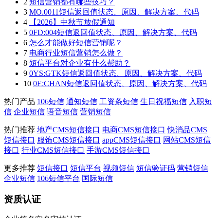
2
短信营销都有哪些技巧？
3
MO.0011短信返回值状态、原因、解决方案、代码
4
【2026】中秋节放假通知
5
0FD:004短信返回值状态、原因、解决方案、代码
6
怎么才能做好短信营销呢？
7
电商行业短信营销怎么做？
8
短信平台对企业有什么帮助？
9
0YS:GTK短信返回值状态、原因、解决方案、代码
10
0E:CHAN短信返回值状态、原因、解决方案、代码
热门产品
106短信
通知短信
工资条短信
生日祝福短信
入职短
信
企业短信
语音短信
营销短信
热门推荐
地产CMS短信接口
电商CMS短信接口
快消品CMS
短信接口
服饰CMS短信接口
appCMS短信接口
网站CMS短信
接口
行业CMS短信接口
手游CMS短信接口
更多推荐
短信接口
短信平台
视频短信
短信验证码
营销短信
企业短信
106短信平台
国际短信
资质认证