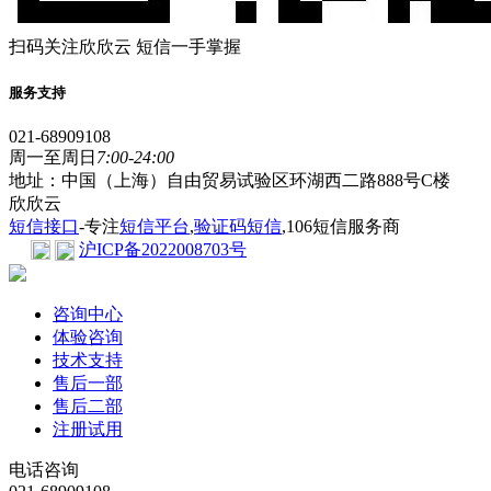
扫码关注欣欣云 短信一手掌握
服务支持
021-68909108
周一至周日
7:00-24:00
地址：中国（上海）自由贸易试验区环湖西二路888号C楼
欣欣云
短信接口
-专注
短信平台
,
验证码短信
,106短信服务商
沪ICP备2022008703号
咨询中心
体验咨询
技术支持
售后一部
售后二部
注册试用
电话咨询