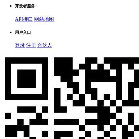
开发者服务
API接口
网站地图
用户入口
登录
注册
合伙人