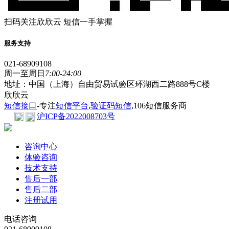
扫码关注欣欣云 短信一手掌握
服务支持
021-68909108
周一至周日
7:00-24:00
地址：中国（上海）自由贸易试验区环湖西二路888号C楼
欣欣云
短信接口
-专注
短信平台
,
验证码短信
,106短信服务商
沪ICP备2022008703号
咨询中心
体验咨询
技术支持
售后一部
售后二部
注册试用
电话咨询