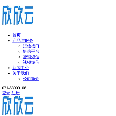
首页
产品与服务
短信接口
短信平台
营销短信
视频短信
新闻中心
关于我们
公司简介
021-68909108
登录
注册