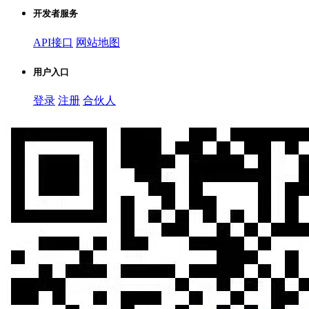
开发者服务
API接口
网站地图
用户入口
登录
注册
合伙人