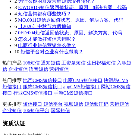
2
为什么你的群发营销短信没有转化？
3
E:WORDS短信返回值状态、原因、解决方案、代码
4
短信营销都有哪些技巧？
5
MO.0011短信返回值状态、原因、解决方案、代码
6
【2026】中秋节放假通知
7
0FD:004短信返回值状态、原因、解决方案、代码
8
怎么才能做好短信营销呢？
9
电商行业短信营销怎么做？
10
短信平台对企业有什么帮助？
热门产品
106短信
通知短信
工资条短信
生日祝福短信
入职短
信
企业短信
语音短信
营销短信
热门推荐
地产CMS短信接口
电商CMS短信接口
快消品CMS
短信接口
服饰CMS短信接口
appCMS短信接口
网站CMS短信
接口
行业CMS短信接口
手游CMS短信接口
更多推荐
短信接口
短信平台
视频短信
短信验证码
营销短信
企业短信
106短信平台
国际短信
资质认证