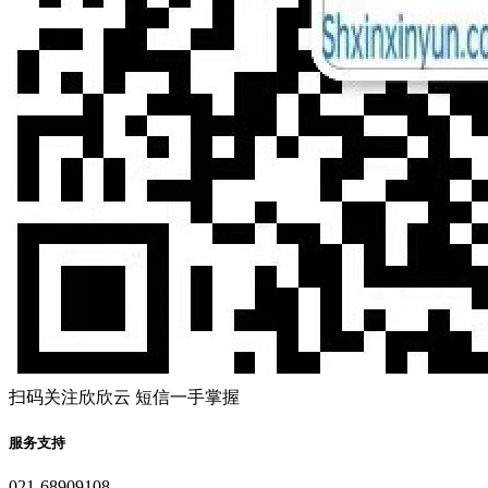
扫码关注欣欣云 短信一手掌握
服务支持
021-68909108