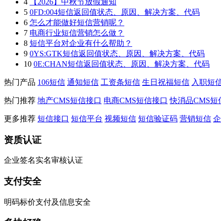
4
【2026】中秋节放假通知
5
0FD:004短信返回值状态、原因、解决方案、代码
6
怎么才能做好短信营销呢？
7
电商行业短信营销怎么做？
8
短信平台对企业有什么帮助？
9
0YS:GTK短信返回值状态、原因、解决方案、代码
10
0E:CHAN短信返回值状态、原因、解决方案、代码
热门产品
106短信
通知短信
工资条短信
生日祝福短信
入职短
热门推荐
地产CMS短信接口
电商CMS短信接口
快消品CMS短
更多推荐
短信接口
短信平台
视频短信
短信验证码
营销短信
企
资质认证
企业签名实名审核认证
支付安全
明码标价支付及信息安全