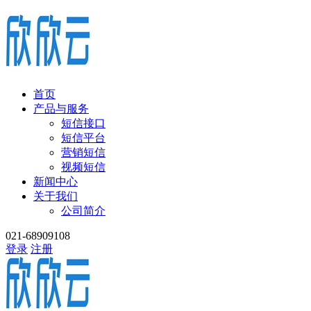
首页
产品与服务
短信接口
短信平台
营销短信
视频短信
新闻中心
关于我们
公司简介
021-68909108
登录
注册