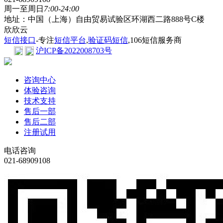
周一至周日
7:00-24:00
地址：中国（上海）自由贸易试验区环湖西二路888号C楼
欣欣云
短信接口
-专注
短信平台
,
验证码短信
,106短信服务商
沪ICP备2022008703号
咨询中心
体验咨询
技术支持
售后一部
售后二部
注册试用
电话咨询
021-68909108