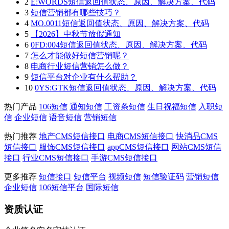
2
E:WORDS短信返回值状态、原因、解决方案、代码
3
短信营销都有哪些技巧？
4
MO.0011短信返回值状态、原因、解决方案、代码
5
【2026】中秋节放假通知
6
0FD:004短信返回值状态、原因、解决方案、代码
7
怎么才能做好短信营销呢？
8
电商行业短信营销怎么做？
9
短信平台对企业有什么帮助？
10
0YS:GTK短信返回值状态、原因、解决方案、代码
热门产品
106短信
通知短信
工资条短信
生日祝福短信
入职短
信
企业短信
语音短信
营销短信
热门推荐
地产CMS短信接口
电商CMS短信接口
快消品CMS
短信接口
服饰CMS短信接口
appCMS短信接口
网站CMS短信
接口
行业CMS短信接口
手游CMS短信接口
更多推荐
短信接口
短信平台
视频短信
短信验证码
营销短信
企业短信
106短信平台
国际短信
资质认证