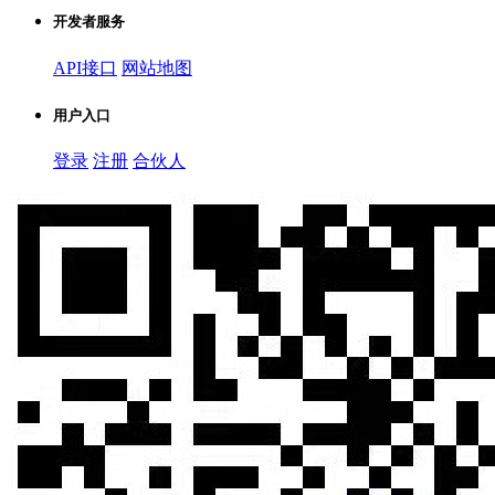
开发者服务
API接口
网站地图
用户入口
登录
注册
合伙人