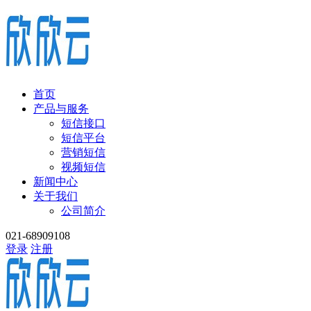
首页
产品与服务
短信接口
短信平台
营销短信
视频短信
新闻中心
关于我们
公司简介
021-68909108
登录
注册