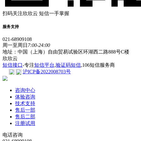
扫码关注欣欣云 短信一手掌握
服务支持
021-68909108
周一至周日
7:00-24:00
地址：中国（上海）自由贸易试验区环湖西二路888号C楼
欣欣云
短信接口
-专注
短信平台
,
验证码短信
,106短信服务商
沪ICP备2022008703号
咨询中心
体验咨询
技术支持
售后一部
售后二部
注册试用
电话咨询