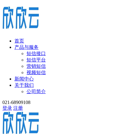
首页
产品与服务
短信接口
短信平台
营销短信
视频短信
新闻中心
关于我们
公司简介
021-68909108
登录
注册