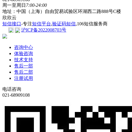
周一至周日
7:00-24:00
地址：中国（上海）自由贸易试验区环湖西二路888号C楼
欣欣云
短信接口
-专注
短信平台
,
验证码短信
,106短信服务商
沪ICP备2022008703号
咨询中心
体验咨询
技术支持
售后一部
售后二部
注册试用
电话咨询
021-68909108