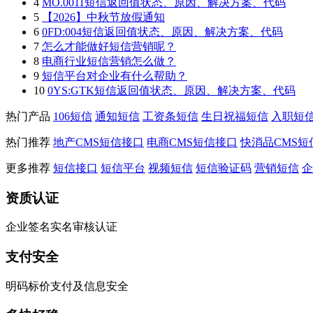
4
MO.0011短信返回值状态、原因、解决方案、代码
5
【2026】中秋节放假通知
6
0FD:004短信返回值状态、原因、解决方案、代码
7
怎么才能做好短信营销呢？
8
电商行业短信营销怎么做？
9
短信平台对企业有什么帮助？
10
0YS:GTK短信返回值状态、原因、解决方案、代码
热门产品
106短信
通知短信
工资条短信
生日祝福短信
入职短
热门推荐
地产CMS短信接口
电商CMS短信接口
快消品CMS短
更多推荐
短信接口
短信平台
视频短信
短信验证码
营销短信
企
资质认证
企业签名实名审核认证
支付安全
明码标价支付及信息安全