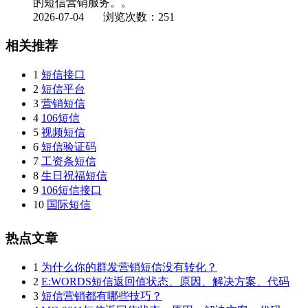
的短信营销服务。。
2026-07-04
浏览次数：251
相关推荐
1
短信接口
2
短信平台
3
营销短信
4
106短信
5
视频短信
6
短信验证码
7
工资条短信
8
生日祝福短信
9
106短信接口
10
国际短信
热点文章
1
为什么你的群发营销短信没有转化？
2
E:WORDS短信返回值状态、原因、解决方案、代码
3
短信营销都有哪些技巧？