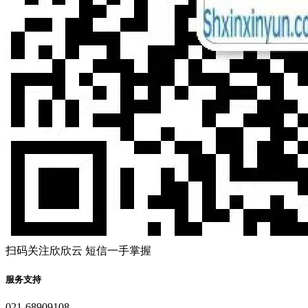
扫码关注欣欣云 短信一手掌握
服务支持
021-68909108