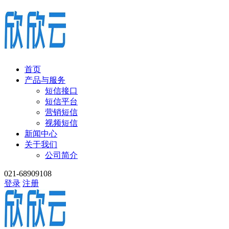
首页
产品与服务
短信接口
短信平台
营销短信
视频短信
新闻中心
关于我们
公司简介
021-68909108
登录
注册