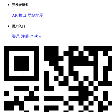
开发者服务
API接口
网站地图
用户入口
登录
注册
合伙人