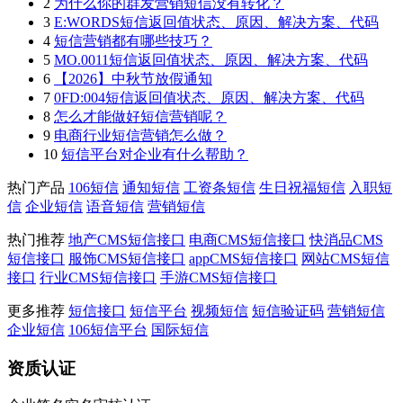
2
为什么你的群发营销短信没有转化？
3
E:WORDS短信返回值状态、原因、解决方案、代码
4
短信营销都有哪些技巧？
5
MO.0011短信返回值状态、原因、解决方案、代码
6
【2026】中秋节放假通知
7
0FD:004短信返回值状态、原因、解决方案、代码
8
怎么才能做好短信营销呢？
9
电商行业短信营销怎么做？
10
短信平台对企业有什么帮助？
热门产品
106短信
通知短信
工资条短信
生日祝福短信
入职短
信
企业短信
语音短信
营销短信
热门推荐
地产CMS短信接口
电商CMS短信接口
快消品CMS
短信接口
服饰CMS短信接口
appCMS短信接口
网站CMS短信
接口
行业CMS短信接口
手游CMS短信接口
更多推荐
短信接口
短信平台
视频短信
短信验证码
营销短信
企业短信
106短信平台
国际短信
资质认证