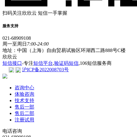
扫码关注欣欣云 短信一手掌握
服务支持
021-68909108
周一至周日
7:00-24:00
地址：中国（上海）自由贸易试验区环湖西二路888号C楼
欣欣云
短信接口
-专注
短信平台
,
验证码短信
,106短信服务商
沪ICP备2022008703号
咨询中心
体验咨询
技术支持
售后一部
售后二部
注册试用
电话咨询