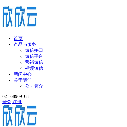
首页
产品与服务
短信接口
短信平台
营销短信
视频短信
新闻中心
关于我们
公司简介
021-68909108
登录
注册