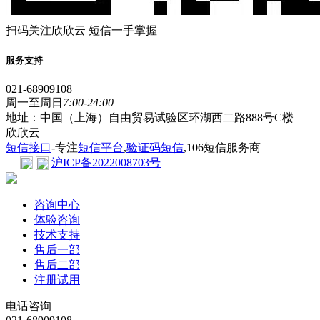
扫码关注欣欣云 短信一手掌握
服务支持
021-68909108
周一至周日
7:00-24:00
地址：中国（上海）自由贸易试验区环湖西二路888号C楼
欣欣云
短信接口
-专注
短信平台
,
验证码短信
,106短信服务商
沪ICP备2022008703号
咨询中心
体验咨询
技术支持
售后一部
售后二部
注册试用
电话咨询