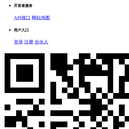
开发者服务
API接口
网站地图
用户入口
登录
注册
合伙人