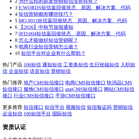
2
为什么你的群发营销短信没有转化？
3
E:WORDS短信返回值状态、原因、解决方案、代码
4
短信营销都有哪些技巧？
5
MO.0011短信返回值状态、原因、解决方案、代码
6
【2026】中秋节放假通知
7
0FD:004短信返回值状态、原因、解决方案、代码
8
怎么才能做好短信营销呢？
9
电商行业短信营销怎么做？
10
短信平台对企业有什么帮助？
热门产品
106短信
通知短信
工资条短信
生日祝福短信
入职短
信
企业短信
语音短信
营销短信
热门推荐
地产CMS短信接口
电商CMS短信接口
快消品CMS
短信接口
服饰CMS短信接口
appCMS短信接口
网站CMS短信
接口
行业CMS短信接口
手游CMS短信接口
更多推荐
短信接口
短信平台
视频短信
短信验证码
营销短信
企业短信
106短信平台
国际短信
资质认证