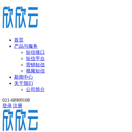
首页
产品与服务
短信接口
短信平台
营销短信
视频短信
新闻中心
关于我们
公司简介
021-68909108
登录
注册