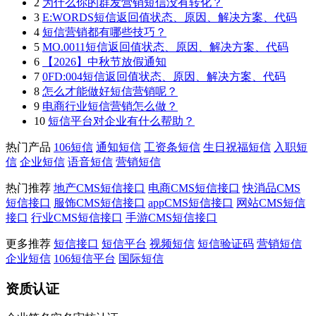
2
为什么你的群发营销短信没有转化？
3
E:WORDS短信返回值状态、原因、解决方案、代码
4
短信营销都有哪些技巧？
5
MO.0011短信返回值状态、原因、解决方案、代码
6
【2026】中秋节放假通知
7
0FD:004短信返回值状态、原因、解决方案、代码
8
怎么才能做好短信营销呢？
9
电商行业短信营销怎么做？
10
短信平台对企业有什么帮助？
热门产品
106短信
通知短信
工资条短信
生日祝福短信
入职短
信
企业短信
语音短信
营销短信
热门推荐
地产CMS短信接口
电商CMS短信接口
快消品CMS
短信接口
服饰CMS短信接口
appCMS短信接口
网站CMS短信
接口
行业CMS短信接口
手游CMS短信接口
更多推荐
短信接口
短信平台
视频短信
短信验证码
营销短信
企业短信
106短信平台
国际短信
资质认证