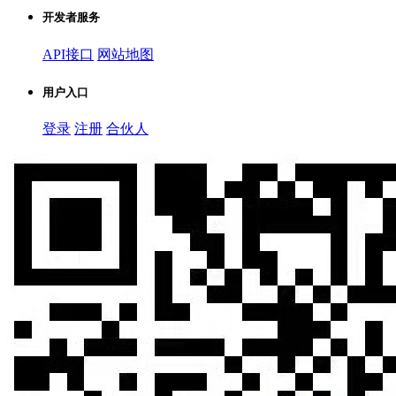
开发者服务
API接口
网站地图
用户入口
登录
注册
合伙人