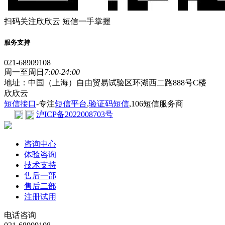
扫码关注欣欣云 短信一手掌握
服务支持
021-68909108
周一至周日
7:00-24:00
地址：中国（上海）自由贸易试验区环湖西二路888号C楼
欣欣云
短信接口
-专注
短信平台
,
验证码短信
,106短信服务商
沪ICP备2022008703号
咨询中心
体验咨询
技术支持
售后一部
售后二部
注册试用
电话咨询