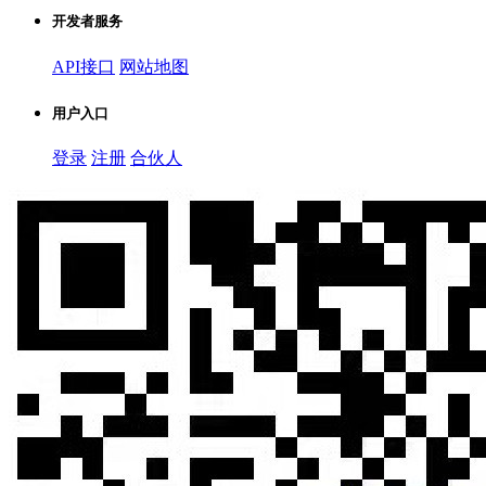
开发者服务
API接口
网站地图
用户入口
登录
注册
合伙人