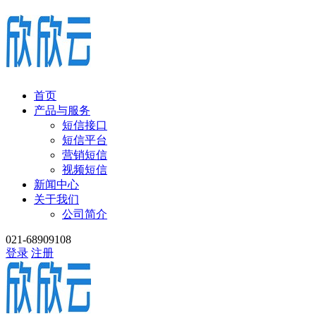
首页
产品与服务
短信接口
短信平台
营销短信
视频短信
新闻中心
关于我们
公司简介
021-68909108
登录
注册