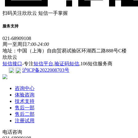
扫码关注欣欣云 短信一手掌握
服务支持
021-68909108
周一至周日
7:00-24:00
地址：中国（上海）自由贸易试验区环湖西二路888号C楼
欣欣云
短信接口
-专注
短信平台
,
验证码短信
,106短信服务商
沪ICP备2022008703号
咨询中心
体验咨询
技术支持
售后一部
售后二部
注册试用
电话咨询