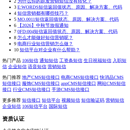
2
为什么你的群发营销短信没有转化？
3
E:WORDS短信返回值状态、原因、解决方案、代码
4
短信营销都有哪些技巧？
5
MO.0011短信返回值状态、原因、解决方案、代码
6
【2026】中秋节放假通知
7
0FD:004短信返回值状态、原因、解决方案、代码
8
怎么才能做好短信营销呢？
9
电商行业短信营销怎么做？
10
短信平台对企业有什么帮助？
热门产品
106短信
通知短信
工资条短信
生日祝福短信
入职短
信
企业短信
语音短信
营销短信
热门推荐
地产CMS短信接口
电商CMS短信接口
快消品CMS
短信接口
服饰CMS短信接口
appCMS短信接口
网站CMS短信
接口
行业CMS短信接口
手游CMS短信接口
更多推荐
短信接口
短信平台
视频短信
短信验证码
营销短信
企业短信
106短信平台
国际短信
资质认证