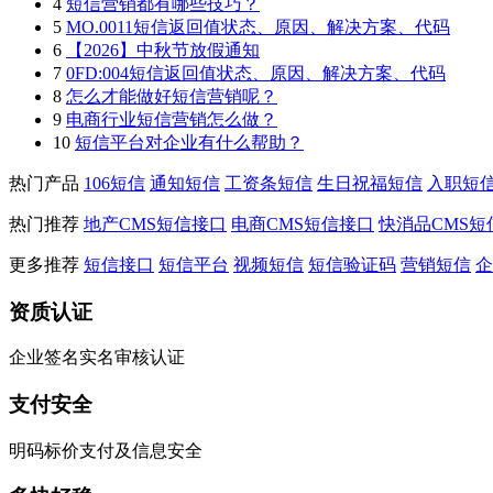
4
短信营销都有哪些技巧？
5
MO.0011短信返回值状态、原因、解决方案、代码
6
【2026】中秋节放假通知
7
0FD:004短信返回值状态、原因、解决方案、代码
8
怎么才能做好短信营销呢？
9
电商行业短信营销怎么做？
10
短信平台对企业有什么帮助？
热门产品
106短信
通知短信
工资条短信
生日祝福短信
入职短
热门推荐
地产CMS短信接口
电商CMS短信接口
快消品CMS短
更多推荐
短信接口
短信平台
视频短信
短信验证码
营销短信
企
资质认证
企业签名实名审核认证
支付安全
明码标价支付及信息安全