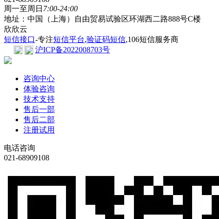
周一至周日
7:00-24:00
地址：中国（上海）自由贸易试验区环湖西二路888号C楼
欣欣云
短信接口
-专注
短信平台
,
验证码短信
,106短信服务商
沪ICP备2022008703号
咨询中心
体验咨询
技术支持
售后一部
售后二部
注册试用
电话咨询
021-68909108