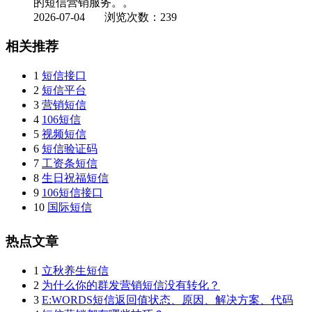
的短信营销服务。。
2026-07-04
浏览次数：239
相关推荐
1
短信接口
2
短信平台
3
营销短信
4
106短信
5
视频短信
6
短信验证码
7
工资条短信
8
生日祝福短信
9
106短信接口
10
国际短信
热点文章
1
立秋养生短信
2
为什么你的群发营销短信没有转化？
3
E:WORDS短信返回值状态、原因、解决方案、代码