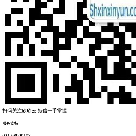
扫码关注欣欣云 短信一手掌握
服务支持
021-68909108