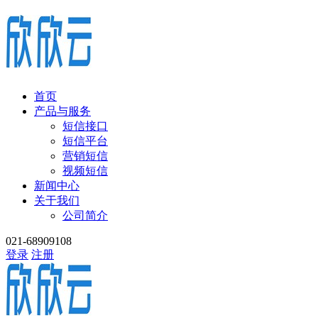
首页
产品与服务
短信接口
短信平台
营销短信
视频短信
新闻中心
关于我们
公司简介
021-68909108
登录
注册