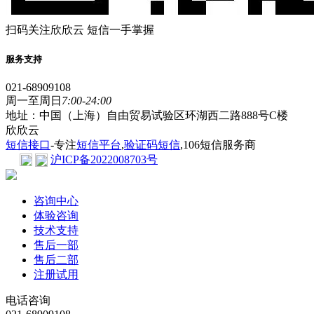
扫码关注欣欣云 短信一手掌握
服务支持
021-68909108
周一至周日
7:00-24:00
地址：中国（上海）自由贸易试验区环湖西二路888号C楼
欣欣云
短信接口
-专注
短信平台
,
验证码短信
,106短信服务商
沪ICP备2022008703号
咨询中心
体验咨询
技术支持
售后一部
售后二部
注册试用
电话咨询