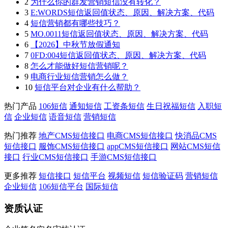
2
为什么你的群发营销短信没有转化？
3
E:WORDS短信返回值状态、原因、解决方案、代码
4
短信营销都有哪些技巧？
5
MO.0011短信返回值状态、原因、解决方案、代码
6
【2026】中秋节放假通知
7
0FD:004短信返回值状态、原因、解决方案、代码
8
怎么才能做好短信营销呢？
9
电商行业短信营销怎么做？
10
短信平台对企业有什么帮助？
热门产品
106短信
通知短信
工资条短信
生日祝福短信
入职短
信
企业短信
语音短信
营销短信
热门推荐
地产CMS短信接口
电商CMS短信接口
快消品CMS
短信接口
服饰CMS短信接口
appCMS短信接口
网站CMS短信
接口
行业CMS短信接口
手游CMS短信接口
更多推荐
短信接口
短信平台
视频短信
短信验证码
营销短信
企业短信
106短信平台
国际短信
资质认证