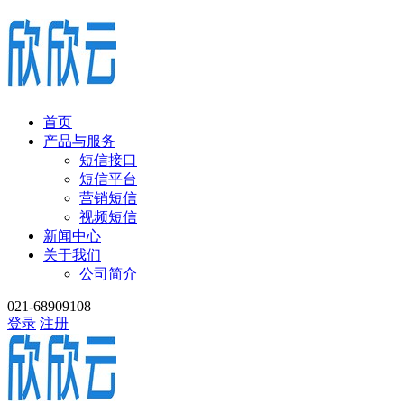
首页
产品与服务
短信接口
短信平台
营销短信
视频短信
新闻中心
关于我们
公司简介
021-68909108
登录
注册