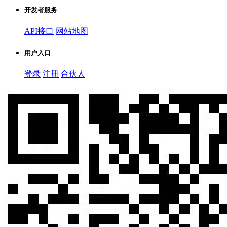
开发者服务
API接口
网站地图
用户入口
登录
注册
合伙人