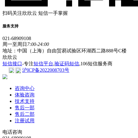
扫码关注欣欣云 短信一手掌握
服务支持
021-68909108
周一至周日
7:00-24:00
地址：中国（上海）自由贸易试验区环湖西二路888号C楼
欣欣云
短信接口
-专注
短信平台
,
验证码短信
,106短信服务商
沪ICP备2022008703号
咨询中心
体验咨询
技术支持
售后一部
售后二部
注册试用
电话咨询