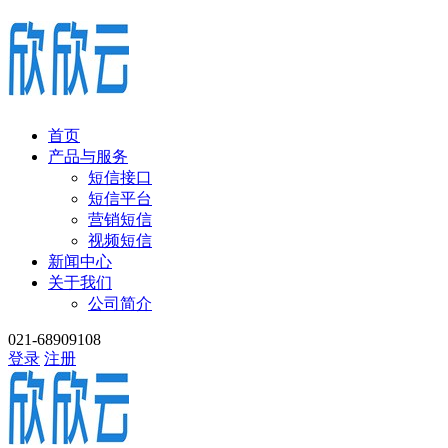
首页
产品与服务
短信接口
短信平台
营销短信
视频短信
新闻中心
关于我们
公司简介
021-68909108
登录
注册