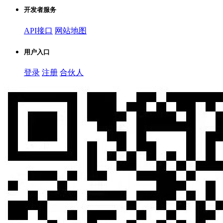
开发者服务
API接口
网站地图
用户入口
登录
注册
合伙人