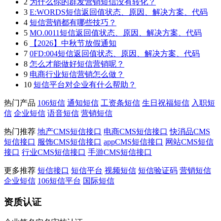
2
为什么你的群发营销短信没有转化？
3
E:WORDS短信返回值状态、原因、解决方案、代码
4
短信营销都有哪些技巧？
5
MO.0011短信返回值状态、原因、解决方案、代码
6
【2026】中秋节放假通知
7
0FD:004短信返回值状态、原因、解决方案、代码
8
怎么才能做好短信营销呢？
9
电商行业短信营销怎么做？
10
短信平台对企业有什么帮助？
热门产品
106短信
通知短信
工资条短信
生日祝福短信
入职短
信
企业短信
语音短信
营销短信
热门推荐
地产CMS短信接口
电商CMS短信接口
快消品CMS
短信接口
服饰CMS短信接口
appCMS短信接口
网站CMS短信
接口
行业CMS短信接口
手游CMS短信接口
更多推荐
短信接口
短信平台
视频短信
短信验证码
营销短信
企业短信
106短信平台
国际短信
资质认证