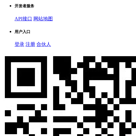
开发者服务
API接口
网站地图
用户入口
登录
注册
合伙人