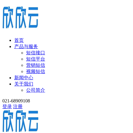
首页
产品与服务
短信接口
短信平台
营销短信
视频短信
新闻中心
关于我们
公司简介
021-68909108
登录
注册