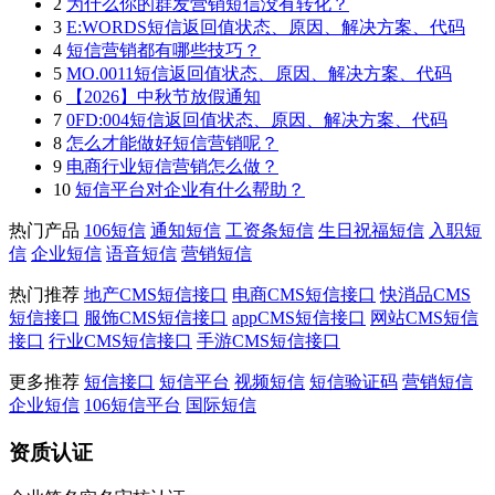
2
为什么你的群发营销短信没有转化？
3
E:WORDS短信返回值状态、原因、解决方案、代码
4
短信营销都有哪些技巧？
5
MO.0011短信返回值状态、原因、解决方案、代码
6
【2026】中秋节放假通知
7
0FD:004短信返回值状态、原因、解决方案、代码
8
怎么才能做好短信营销呢？
9
电商行业短信营销怎么做？
10
短信平台对企业有什么帮助？
热门产品
106短信
通知短信
工资条短信
生日祝福短信
入职短
信
企业短信
语音短信
营销短信
热门推荐
地产CMS短信接口
电商CMS短信接口
快消品CMS
短信接口
服饰CMS短信接口
appCMS短信接口
网站CMS短信
接口
行业CMS短信接口
手游CMS短信接口
更多推荐
短信接口
短信平台
视频短信
短信验证码
营销短信
企业短信
106短信平台
国际短信
资质认证