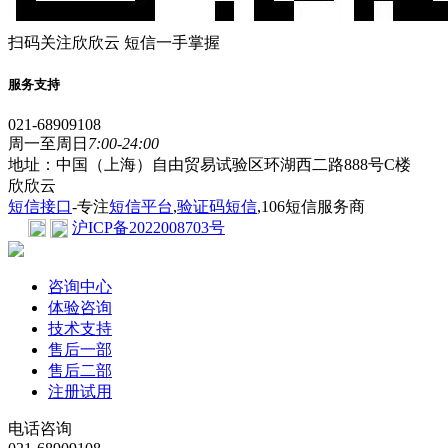
扫码关注欣欣云 短信一手掌握
服务支持
021-68909108
周一至周日
7:00-24:00
地址：中国（上海）自由贸易试验区环湖西二路888号C楼
欣欣云
短信接口
-专注
短信平台
,
验证码短信
,106短信服务商
沪ICP备2022008703号
咨询中心
体验咨询
技术支持
售后一部
售后二部
注册试用
电话咨询