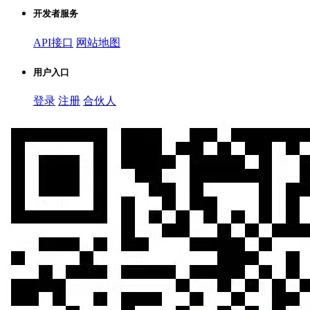
开发者服务
API接口
网站地图
用户入口
登录
注册
合伙人