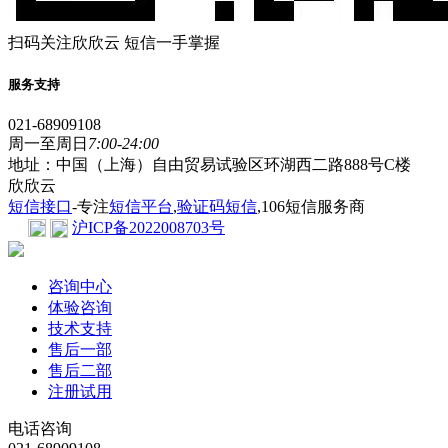
扫码关注欣欣云 短信一手掌握
服务支持
021-68909108
周一至周日
7:00-24:00
地址：中国（上海）自由贸易试验区环湖西二路888号C楼
欣欣云
短信接口
-专注
短信平台
,
验证码短信
,106短信服务商
沪ICP备2022008703号
咨询中心
体验咨询
技术支持
售后一部
售后二部
注册试用
电话咨询