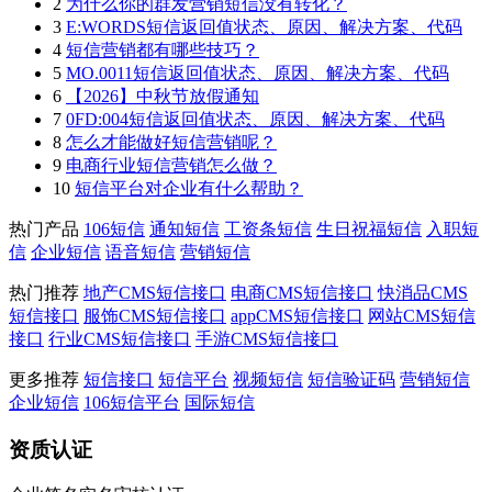
2
为什么你的群发营销短信没有转化？
3
E:WORDS短信返回值状态、原因、解决方案、代码
4
短信营销都有哪些技巧？
5
MO.0011短信返回值状态、原因、解决方案、代码
6
【2026】中秋节放假通知
7
0FD:004短信返回值状态、原因、解决方案、代码
8
怎么才能做好短信营销呢？
9
电商行业短信营销怎么做？
10
短信平台对企业有什么帮助？
热门产品
106短信
通知短信
工资条短信
生日祝福短信
入职短
信
企业短信
语音短信
营销短信
热门推荐
地产CMS短信接口
电商CMS短信接口
快消品CMS
短信接口
服饰CMS短信接口
appCMS短信接口
网站CMS短信
接口
行业CMS短信接口
手游CMS短信接口
更多推荐
短信接口
短信平台
视频短信
短信验证码
营销短信
企业短信
106短信平台
国际短信
资质认证