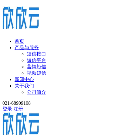
首页
产品与服务
短信接口
短信平台
营销短信
视频短信
新闻中心
关于我们
公司简介
021-68909108
登录
注册