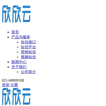
首页
产品与服务
短信接口
短信平台
营销短信
视频短信
新闻中心
关于我们
公司简介
021-68909108
登录
注册