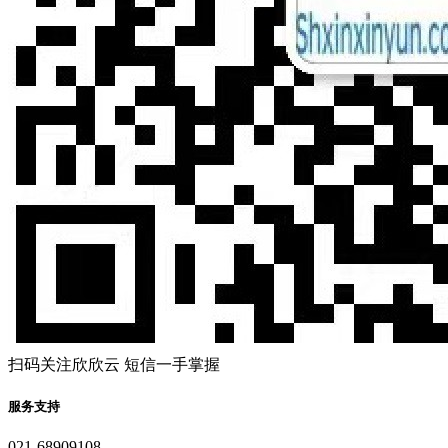
扫码关注欣欣云 短信一手掌握
服务支持
021-68909108