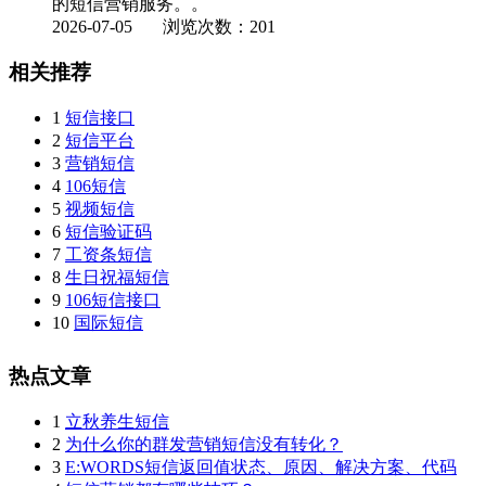
的短信营销服务。。
2026-07-05
浏览次数：201
相关推荐
1
短信接口
2
短信平台
3
营销短信
4
106短信
5
视频短信
6
短信验证码
7
工资条短信
8
生日祝福短信
9
106短信接口
10
国际短信
热点文章
1
立秋养生短信
2
为什么你的群发营销短信没有转化？
3
E:WORDS短信返回值状态、原因、解决方案、代码