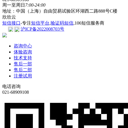
周一至周日
7:00-24:00
地址：中国（上海）自由贸易试验区环湖西二路888号C楼
欣欣云
短信接口
-专注
短信平台
,
验证码短信
,106短信服务商
沪ICP备2022008703号
咨询中心
体验咨询
技术支持
售后一部
售后二部
注册试用
电话咨询
021-68909108