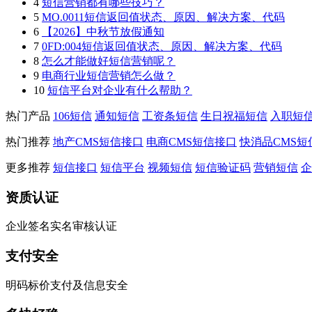
4
短信营销都有哪些技巧？
5
MO.0011短信返回值状态、原因、解决方案、代码
6
【2026】中秋节放假通知
7
0FD:004短信返回值状态、原因、解决方案、代码
8
怎么才能做好短信营销呢？
9
电商行业短信营销怎么做？
10
短信平台对企业有什么帮助？
热门产品
106短信
通知短信
工资条短信
生日祝福短信
入职短
热门推荐
地产CMS短信接口
电商CMS短信接口
快消品CMS短
更多推荐
短信接口
短信平台
视频短信
短信验证码
营销短信
企
资质认证
企业签名实名审核认证
支付安全
明码标价支付及信息安全