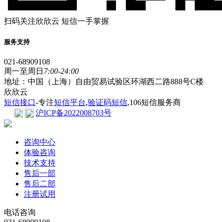
扫码关注欣欣云 短信一手掌握
服务支持
021-68909108
周一至周日
7:00-24:00
地址：中国（上海）自由贸易试验区环湖西二路888号C楼
欣欣云
短信接口
-专注
短信平台
,
验证码短信
,106短信服务商
沪ICP备2022008703号
咨询中心
体验咨询
技术支持
售后一部
售后二部
注册试用
电话咨询