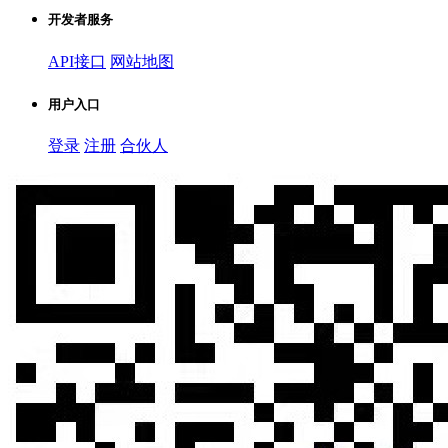
开发者服务
API接口
网站地图
用户入口
登录
注册
合伙人