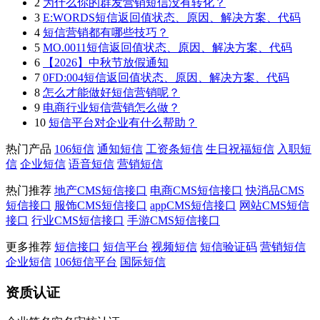
2
为什么你的群发营销短信没有转化？
3
E:WORDS短信返回值状态、原因、解决方案、代码
4
短信营销都有哪些技巧？
5
MO.0011短信返回值状态、原因、解决方案、代码
6
【2026】中秋节放假通知
7
0FD:004短信返回值状态、原因、解决方案、代码
8
怎么才能做好短信营销呢？
9
电商行业短信营销怎么做？
10
短信平台对企业有什么帮助？
热门产品
106短信
通知短信
工资条短信
生日祝福短信
入职短
信
企业短信
语音短信
营销短信
热门推荐
地产CMS短信接口
电商CMS短信接口
快消品CMS
短信接口
服饰CMS短信接口
appCMS短信接口
网站CMS短信
接口
行业CMS短信接口
手游CMS短信接口
更多推荐
短信接口
短信平台
视频短信
短信验证码
营销短信
企业短信
106短信平台
国际短信
资质认证