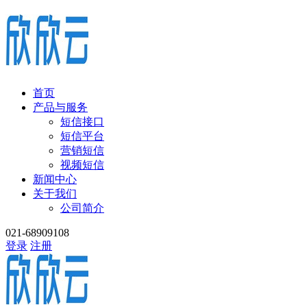
首页
产品与服务
短信接口
短信平台
营销短信
视频短信
新闻中心
关于我们
公司简介
021-68909108
登录
注册