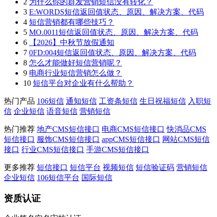
2
为什么你的群发营销短信没有转化？
3
E:WORDS短信返回值状态、原因、解决方案、代码
4
短信营销都有哪些技巧？
5
MO.0011短信返回值状态、原因、解决方案、代码
6
【2026】中秋节放假通知
7
0FD:004短信返回值状态、原因、解决方案、代码
8
怎么才能做好短信营销呢？
9
电商行业短信营销怎么做？
10
短信平台对企业有什么帮助？
热门产品
106短信
通知短信
工资条短信
生日祝福短信
入职短
信
企业短信
语音短信
营销短信
热门推荐
地产CMS短信接口
电商CMS短信接口
快消品CMS
短信接口
服饰CMS短信接口
appCMS短信接口
网站CMS短信
接口
行业CMS短信接口
手游CMS短信接口
更多推荐
短信接口
短信平台
视频短信
短信验证码
营销短信
企业短信
106短信平台
国际短信
资质认证