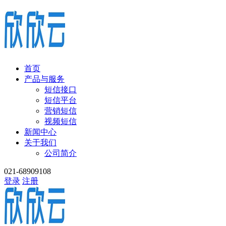
首页
产品与服务
短信接口
短信平台
营销短信
视频短信
新闻中心
关于我们
公司简介
021-68909108
登录
注册