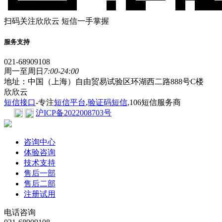
扫码关注欣欣云 短信一手掌握
服务支持
021-68909108
周一至周日
7:00-24:00
地址：中国（上海）自由贸易试验区环湖西二路888号C楼
欣欣云
短信接口
-专注
短信平台
,
验证码短信
,106短信服务商
沪ICP备2022008703号
咨询中心
体验咨询
技术支持
售后一部
售后二部
注册试用
电话咨询