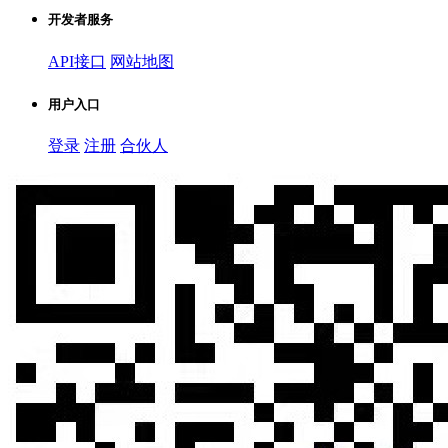
开发者服务
API接口
网站地图
用户入口
登录
注册
合伙人