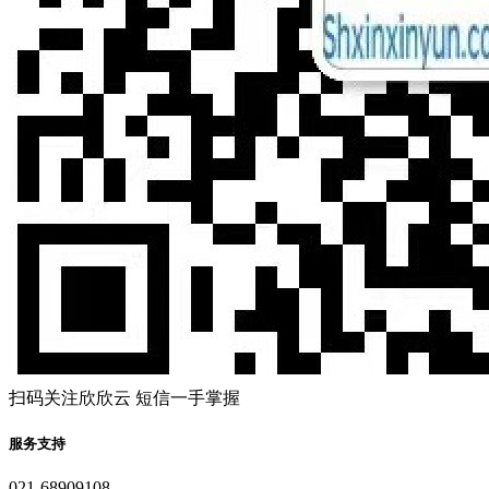
扫码关注欣欣云 短信一手掌握
服务支持
021-68909108