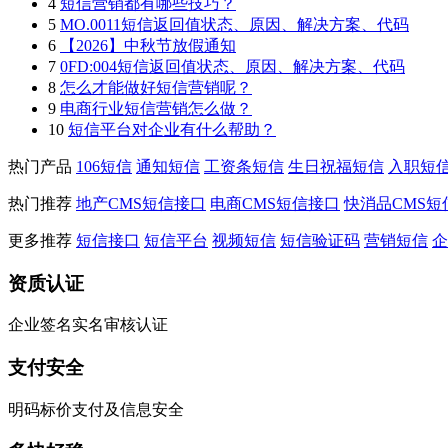
4
短信营销都有哪些技巧？
5
MO.0011短信返回值状态、原因、解决方案、代码
6
【2026】中秋节放假通知
7
0FD:004短信返回值状态、原因、解决方案、代码
8
怎么才能做好短信营销呢？
9
电商行业短信营销怎么做？
10
短信平台对企业有什么帮助？
热门产品
106短信
通知短信
工资条短信
生日祝福短信
入职短
热门推荐
地产CMS短信接口
电商CMS短信接口
快消品CMS短
更多推荐
短信接口
短信平台
视频短信
短信验证码
营销短信
企
资质认证
企业签名实名审核认证
支付安全
明码标价支付及信息安全