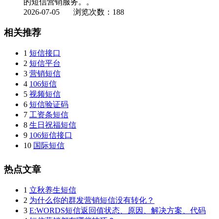
的短信营销服务。。
2026-07-05
浏览次数：188
相关推荐
1
短信接口
2
短信平台
3
营销短信
4
106短信
5
视频短信
6
短信验证码
7
工资条短信
8
生日祝福短信
9
106短信接口
10
国际短信
热点文章
1
立秋养生短信
2
为什么你的群发营销短信没有转化？
3
E:WORDS短信返回值状态、原因、解决方案、代码