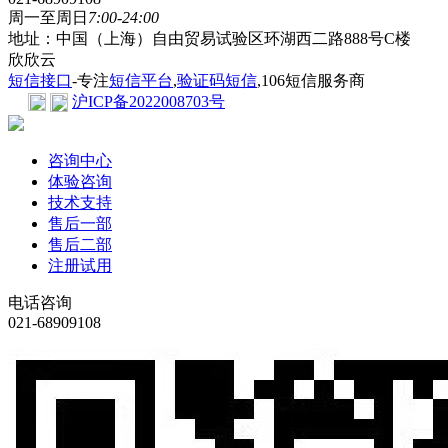
周一至周日
7:00-24:00
地址：中国（上海）自由贸易试验区环湖西二路888号C楼
欣欣云
短信接口
-专注
短信平台
,
验证码短信
,106短信服务商
沪ICP备2022008703号
咨询中心
体验咨询
技术支持
售后一部
售后二部
注册试用
电话咨询
021-68909108