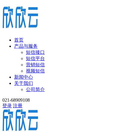
首页
产品与服务
短信接口
短信平台
营销短信
视频短信
新闻中心
关于我们
公司简介
021-68909108
登录
注册