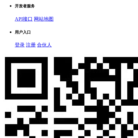
开发者服务
API接口
网站地图
用户入口
登录
注册
合伙人