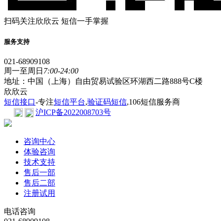
扫码关注欣欣云 短信一手掌握
服务支持
021-68909108
周一至周日
7:00-24:00
地址：中国（上海）自由贸易试验区环湖西二路888号C楼
欣欣云
短信接口
-专注
短信平台
,
验证码短信
,106短信服务商
沪ICP备2022008703号
咨询中心
体验咨询
技术支持
售后一部
售后二部
注册试用
电话咨询