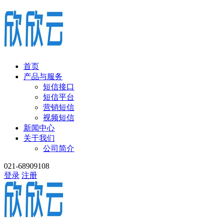
首页
产品与服务
短信接口
短信平台
营销短信
视频短信
新闻中心
关于我们
公司简介
021-68909108
登录
注册