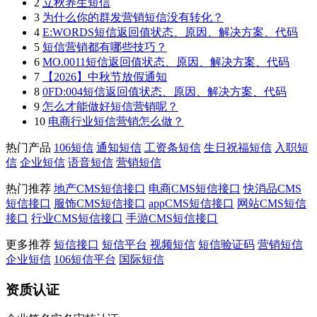
2
立秋养生短信
3
为什么你的群发营销短信没有转化？
4
E:WORDS短信返回值状态、原因、解决方案、代码
5
短信营销都有哪些技巧？
6
MO.0011短信返回值状态、原因、解决方案、代码
7
【2026】中秋节放假通知
8
0FD:004短信返回值状态、原因、解决方案、代码
9
怎么才能做好短信营销呢？
10
电商行业短信营销怎么做？
热门产品
106短信
通知短信
工资条短信
生日祝福短信
入职短
信
企业短信
语音短信
营销短信
热门推荐
地产CMS短信接口
电商CMS短信接口
快消品CMS
短信接口
服饰CMS短信接口
appCMS短信接口
网站CMS短信
接口
行业CMS短信接口
手游CMS短信接口
更多推荐
短信接口
短信平台
视频短信
短信验证码
营销短信
企业短信
106短信平台
国际短信
资质认证