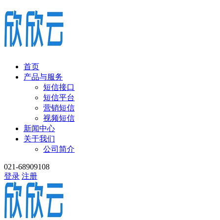
首页
产品与服务
短信接口
短信平台
营销短信
视频短信
新闻中心
关于我们
公司简介
021-68909108
登录
注册