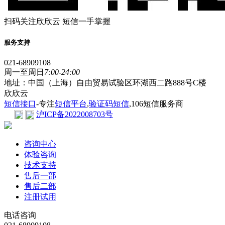
扫码关注欣欣云 短信一手掌握
服务支持
021-68909108
周一至周日
7:00-24:00
地址：中国（上海）自由贸易试验区环湖西二路888号C楼
欣欣云
短信接口
-专注
短信平台
,
验证码短信
,106短信服务商
沪ICP备2022008703号
咨询中心
体验咨询
技术支持
售后一部
售后二部
注册试用
电话咨询