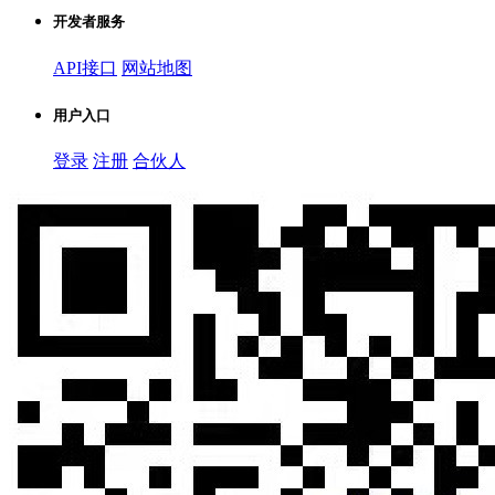
开发者服务
API接口
网站地图
用户入口
登录
注册
合伙人