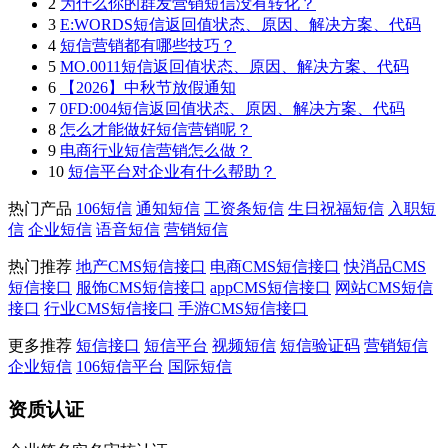
2
为什么你的群发营销短信没有转化？
3
E:WORDS短信返回值状态、原因、解决方案、代码
4
短信营销都有哪些技巧？
5
MO.0011短信返回值状态、原因、解决方案、代码
6
【2026】中秋节放假通知
7
0FD:004短信返回值状态、原因、解决方案、代码
8
怎么才能做好短信营销呢？
9
电商行业短信营销怎么做？
10
短信平台对企业有什么帮助？
热门产品
106短信
通知短信
工资条短信
生日祝福短信
入职短
信
企业短信
语音短信
营销短信
热门推荐
地产CMS短信接口
电商CMS短信接口
快消品CMS
短信接口
服饰CMS短信接口
appCMS短信接口
网站CMS短信
接口
行业CMS短信接口
手游CMS短信接口
更多推荐
短信接口
短信平台
视频短信
短信验证码
营销短信
企业短信
106短信平台
国际短信
资质认证