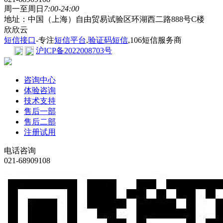
周一至周日
7:00-24:00
地址：中国（上海）自由贸易试验区环湖西二路888号C楼
欣欣云
短信接口
-专注
短信平台
,
验证码短信
,106短信服务商
沪ICP备2022008703号
咨询中心
体验咨询
技术支持
售后一部
售后二部
注册试用
电话咨询
021-68909108