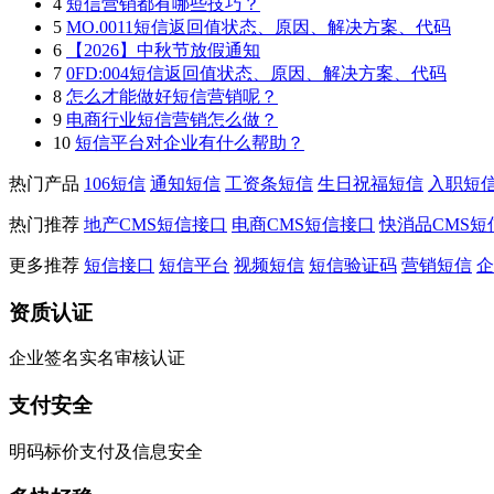
4
短信营销都有哪些技巧？
5
MO.0011短信返回值状态、原因、解决方案、代码
6
【2026】中秋节放假通知
7
0FD:004短信返回值状态、原因、解决方案、代码
8
怎么才能做好短信营销呢？
9
电商行业短信营销怎么做？
10
短信平台对企业有什么帮助？
热门产品
106短信
通知短信
工资条短信
生日祝福短信
入职短
热门推荐
地产CMS短信接口
电商CMS短信接口
快消品CMS短
更多推荐
短信接口
短信平台
视频短信
短信验证码
营销短信
企
资质认证
企业签名实名审核认证
支付安全
明码标价支付及信息安全