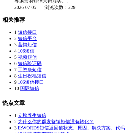
等场景的短信营销服务。。
2026-07-05
浏览次数：229
相关推荐
1
短信接口
2
短信平台
3
营销短信
4
106短信
5
视频短信
6
短信验证码
7
工资条短信
8
生日祝福短信
9
106短信接口
10
国际短信
热点文章
1
立秋养生短信
2
为什么你的群发营销短信没有转化？
3
E:WORDS短信返回值状态、原因、解决方案、代码