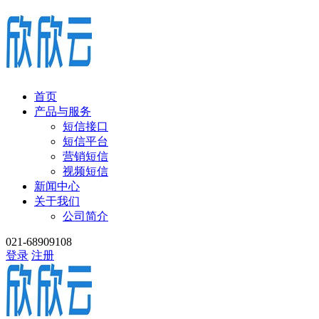
首页
产品与服务
短信接口
短信平台
营销短信
视频短信
新闻中心
关于我们
公司简介
021-68909108
登录
注册