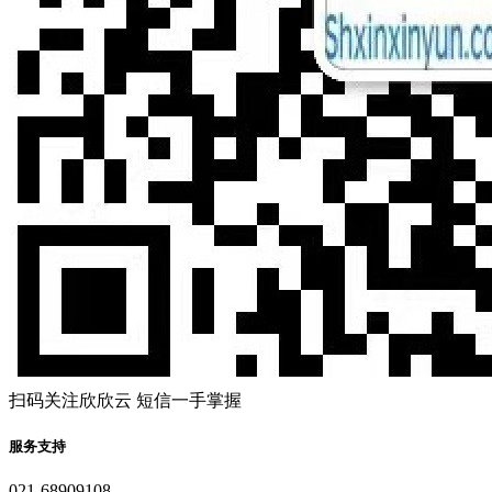
扫码关注欣欣云 短信一手掌握
服务支持
021-68909108