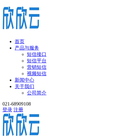
首页
产品与服务
短信接口
短信平台
营销短信
视频短信
新闻中心
关于我们
公司简介
021-68909108
登录
注册