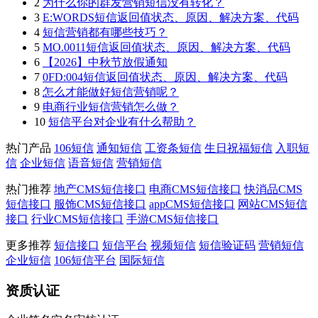
2
为什么你的群发营销短信没有转化？
3
E:WORDS短信返回值状态、原因、解决方案、代码
4
短信营销都有哪些技巧？
5
MO.0011短信返回值状态、原因、解决方案、代码
6
【2026】中秋节放假通知
7
0FD:004短信返回值状态、原因、解决方案、代码
8
怎么才能做好短信营销呢？
9
电商行业短信营销怎么做？
10
短信平台对企业有什么帮助？
热门产品
106短信
通知短信
工资条短信
生日祝福短信
入职短
信
企业短信
语音短信
营销短信
热门推荐
地产CMS短信接口
电商CMS短信接口
快消品CMS
短信接口
服饰CMS短信接口
appCMS短信接口
网站CMS短信
接口
行业CMS短信接口
手游CMS短信接口
更多推荐
短信接口
短信平台
视频短信
短信验证码
营销短信
企业短信
106短信平台
国际短信
资质认证