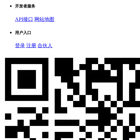
开发者服务
API接口
网站地图
用户入口
登录
注册
合伙人