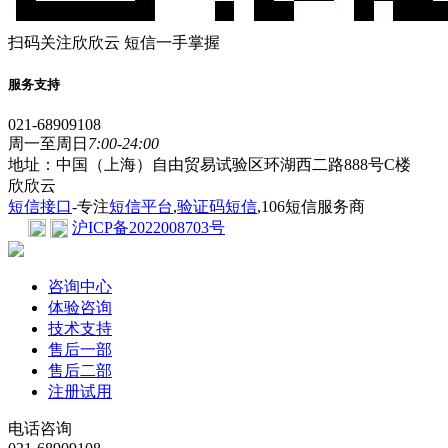
扫码关注欣欣云 短信一手掌握
服务支持
021-68909108
周一至周日
7:00-24:00
地址：中国（上海）自由贸易试验区环湖西二路888号C楼
欣欣云
短信接口
-专注
短信平台
,
验证码短信
,106短信服务商
沪ICP备2022008703号
咨询中心
体验咨询
技术支持
售后一部
售后二部
注册试用
电话咨询