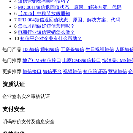
4
短信营销都有哪些技巧？
5
MO.0011短信返回值状态、原因、解决方案、代码
6
【2026】中秋节放假通知
7
0FD:004短信返回值状态、原因、解决方案、代码
8
怎么才能做好短信营销呢？
9
电商行业短信营销怎么做？
10
短信平台对企业有什么帮助？
热门产品
106短信
通知短信
工资条短信
生日祝福短信
入职短
热门推荐
地产CMS短信接口
电商CMS短信接口
快消品CMS短
更多推荐
短信接口
短信平台
视频短信
短信验证码
营销短信
企
资质认证
企业签名实名审核认证
支付安全
明码标价支付及信息安全