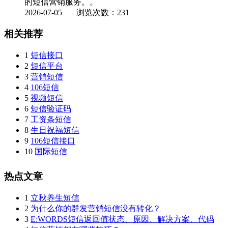
的短信营销服务。。
2026-07-05
浏览次数：231
相关推荐
1
短信接口
2
短信平台
3
营销短信
4
106短信
5
视频短信
6
短信验证码
7
工资条短信
8
生日祝福短信
9
106短信接口
10
国际短信
热点文章
1
立秋养生短信
2
为什么你的群发营销短信没有转化？
3
E:WORDS短信返回值状态、原因、解决方案、代码