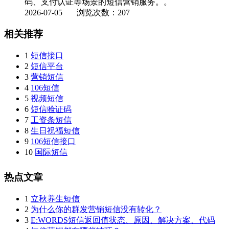
码、支付认证等场景的短信营销服务。。
2026-07-05
浏览次数：207
相关推荐
1
短信接口
2
短信平台
3
营销短信
4
106短信
5
视频短信
6
短信验证码
7
工资条短信
8
生日祝福短信
9
106短信接口
10
国际短信
热点文章
1
立秋养生短信
2
为什么你的群发营销短信没有转化？
3
E:WORDS短信返回值状态、原因、解决方案、代码