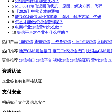
4
短信营销都有哪些技巧？
5
MO.0011短信返回值状态、原因、解决方案、代码
6
【2026】中秋节放假通知
7
0FD:004短信返回值状态、原因、解决方案、代码
8
怎么才能做好短信营销呢？
9
电商行业短信营销怎么做？
10
短信平台对企业有什么帮助？
热门产品
106短信
通知短信
工资条短信
生日祝福短信
入职短
热门推荐
地产CMS短信接口
电商CMS短信接口
快消品CMS短
更多推荐
短信接口
短信平台
视频短信
短信验证码
营销短信
企
资质认证
企业签名实名审核认证
支付安全
明码标价支付及信息安全