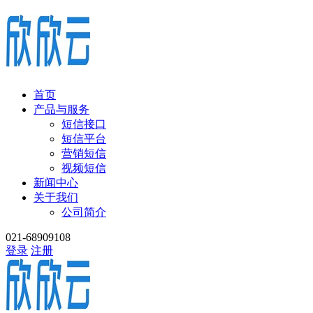
首页
产品与服务
短信接口
短信平台
营销短信
视频短信
新闻中心
关于我们
公司简介
021-68909108
登录
注册