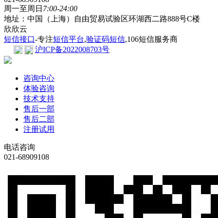
周一至周日
7:00-24:00
地址：中国（上海）自由贸易试验区环湖西二路888号C楼
欣欣云
短信接口
-专注
短信平台
,
验证码短信
,106短信服务商
沪ICP备2022008703号
咨询中心
体验咨询
技术支持
售后一部
售后二部
注册试用
电话咨询
021-68909108