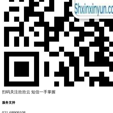
扫码关注欣欣云 短信一手掌握
服务支持
021-68909108