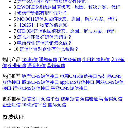
2
为什么你的群发营销短信没有转化？
3
E:WORDS短信返回值状态、原因、解决方案、代码
4
短信营销都有哪些技巧？
5
MO.0011短信返回值状态、原因、解决方案、代码
6
【2026】中秋节放假通知
7
0FD:004短信返回值状态、原因、解决方案、代码
8
怎么才能做好短信营销呢？
9
电商行业短信营销怎么做？
10
短信平台对企业有什么帮助？
热门产品
106短信
通知短信
工资条短信
生日祝福短信
入职短
信
企业短信
语音短信
营销短信
热门推荐
地产CMS短信接口
电商CMS短信接口
快消品CMS
短信接口
服饰CMS短信接口
appCMS短信接口
网站CMS短信
接口
行业CMS短信接口
手游CMS短信接口
更多推荐
短信接口
短信平台
视频短信
短信验证码
营销短信
企业短信
106短信平台
国际短信
资质认证