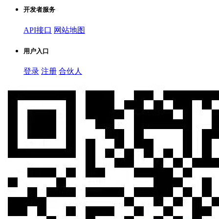
开发者服务
API接口
网站地图
用户入口
登录
注册
合伙人