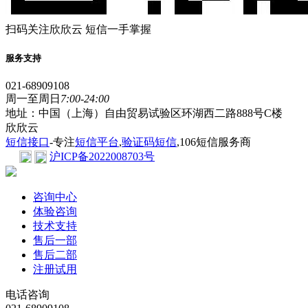
扫码关注欣欣云 短信一手掌握
服务支持
021-68909108
周一至周日
7:00-24:00
地址：中国（上海）自由贸易试验区环湖西二路888号C楼
欣欣云
短信接口
-专注
短信平台
,
验证码短信
,106短信服务商
沪ICP备2022008703号
咨询中心
体验咨询
技术支持
售后一部
售后二部
注册试用
电话咨询