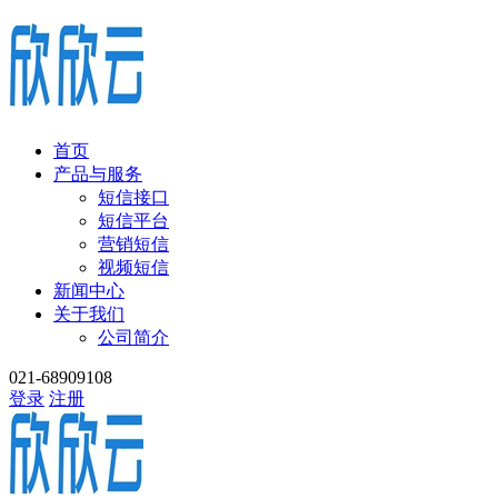
首页
产品与服务
短信接口
短信平台
营销短信
视频短信
新闻中心
关于我们
公司简介
021-68909108
登录
注册