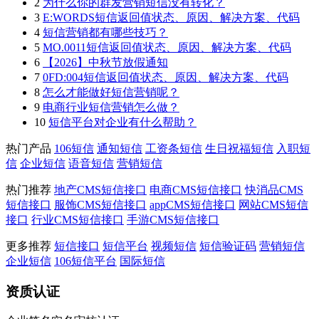
2
为什么你的群发营销短信没有转化？
3
E:WORDS短信返回值状态、原因、解决方案、代码
4
短信营销都有哪些技巧？
5
MO.0011短信返回值状态、原因、解决方案、代码
6
【2026】中秋节放假通知
7
0FD:004短信返回值状态、原因、解决方案、代码
8
怎么才能做好短信营销呢？
9
电商行业短信营销怎么做？
10
短信平台对企业有什么帮助？
热门产品
106短信
通知短信
工资条短信
生日祝福短信
入职短
信
企业短信
语音短信
营销短信
热门推荐
地产CMS短信接口
电商CMS短信接口
快消品CMS
短信接口
服饰CMS短信接口
appCMS短信接口
网站CMS短信
接口
行业CMS短信接口
手游CMS短信接口
更多推荐
短信接口
短信平台
视频短信
短信验证码
营销短信
企业短信
106短信平台
国际短信
资质认证