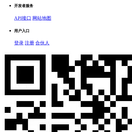
开发者服务
API接口
网站地图
用户入口
登录
注册
合伙人