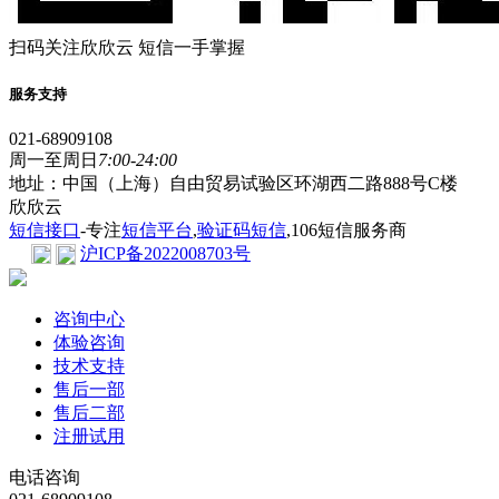
扫码关注欣欣云 短信一手掌握
服务支持
021-68909108
周一至周日
7:00-24:00
地址：中国（上海）自由贸易试验区环湖西二路888号C楼
欣欣云
短信接口
-专注
短信平台
,
验证码短信
,106短信服务商
沪ICP备2022008703号
咨询中心
体验咨询
技术支持
售后一部
售后二部
注册试用
电话咨询