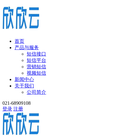
首页
产品与服务
短信接口
短信平台
营销短信
视频短信
新闻中心
关于我们
公司简介
021-68909108
登录
注册