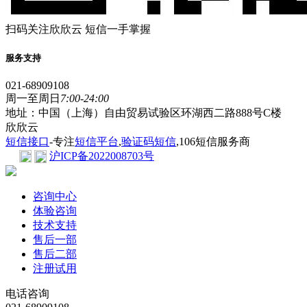
扫码关注欣欣云 短信一手掌握
服务支持
021-68909108
周一至周日
7:00-24:00
地址：中国（上海）自由贸易试验区环湖西二路888号C楼
欣欣云
短信接口
-专注
短信平台
,
验证码短信
,106短信服务商
沪ICP备2022008703号
咨询中心
体验咨询
技术支持
售后一部
售后二部
注册试用
电话咨询