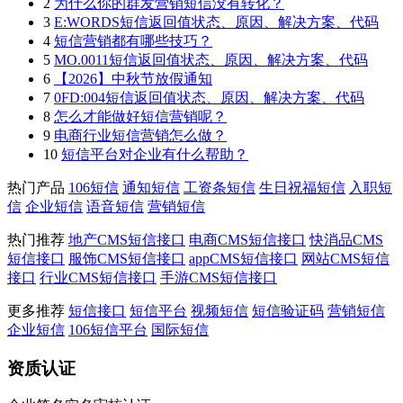
2
为什么你的群发营销短信没有转化？
3
E:WORDS短信返回值状态、原因、解决方案、代码
4
短信营销都有哪些技巧？
5
MO.0011短信返回值状态、原因、解决方案、代码
6
【2026】中秋节放假通知
7
0FD:004短信返回值状态、原因、解决方案、代码
8
怎么才能做好短信营销呢？
9
电商行业短信营销怎么做？
10
短信平台对企业有什么帮助？
热门产品
106短信
通知短信
工资条短信
生日祝福短信
入职短
信
企业短信
语音短信
营销短信
热门推荐
地产CMS短信接口
电商CMS短信接口
快消品CMS
短信接口
服饰CMS短信接口
appCMS短信接口
网站CMS短信
接口
行业CMS短信接口
手游CMS短信接口
更多推荐
短信接口
短信平台
视频短信
短信验证码
营销短信
企业短信
106短信平台
国际短信
资质认证