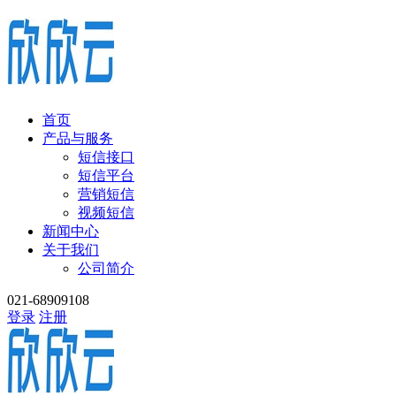
首页
产品与服务
短信接口
短信平台
营销短信
视频短信
新闻中心
关于我们
公司简介
021-68909108
登录
注册