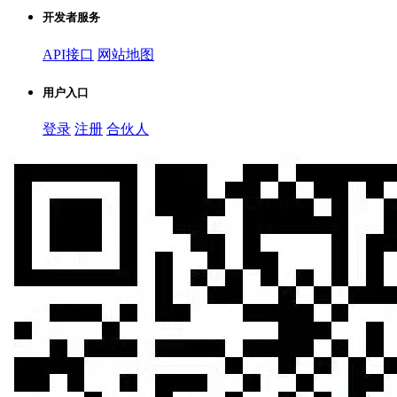
开发者服务
API接口
网站地图
用户入口
登录
注册
合伙人